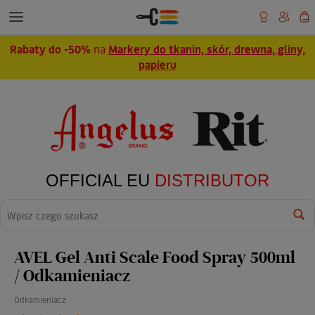
Rabaty do -50%
na
Markery do tkanin, skór, drewna, gliny,
papieru
OFFICIAL EU
DISTRIBUTOR
Wyszukaj
AVEL Gel Anti Scale Food Spray 500ml
/ Odkamieniacz
Odkamieniacz