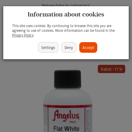
Perłowa farba do customizacji
Information about cookies
€9.70
This site uses cookies. By continuing to browse this site you are
ADD TO BASKET
agreeing to use of cookies. More information can be found in the
Privacy Policy
.
Settings
Deny
Accept
Rabat -11 %