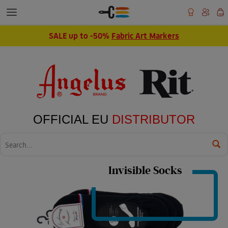
SALE up to -50%
Fabric Art Markers
OFFICIAL EU
DISTRIBUTOR
Wyszukaj
Invisible Socks