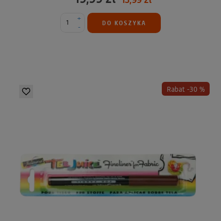
+
DO KOSZYKA
-
Rabat -30 %