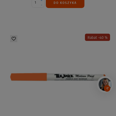
+
DO KOSZYKA
-
Rabat -40 %