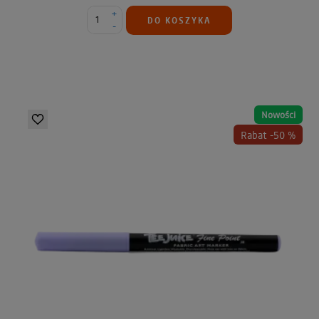
+
DO KOSZYKA
-
Nowości
Rabat -50 %