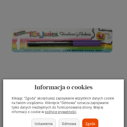
Informacja o cookies
Klikając “Zgoda” akceptujesz zapisywanie wszystkich danych cookie
na twoim urządzeniu. Kliknięcie “Odmowa” oznacza zapisywanie
JACQUARD Tee Juice Fabric Art Marker Fine Point
tylko danych niezbędnych do funkcjonowania strony. Więcej
0.08mm PURPLE / Fioletowy pisak ...
informacji o cookie w
polityce prywatności
.
Fioletowy marker do personalizacji
Ustawienia
Odmowa
Zgoda