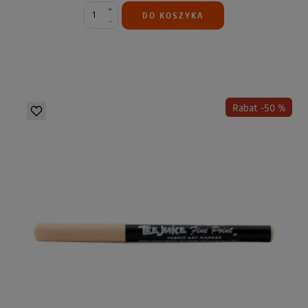
+
DO KOSZYKA
-
Rabat -50 %