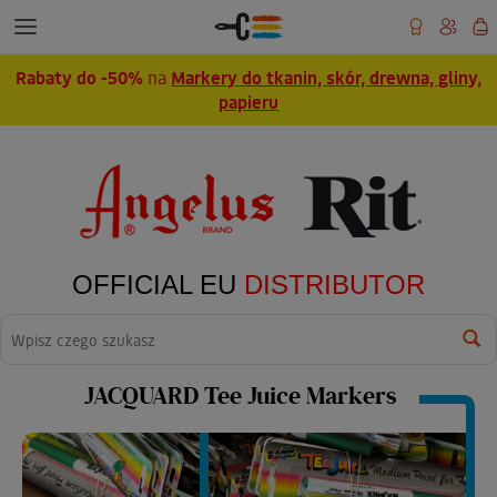
Rabaty do -50%
na
Markery do tkanin, skór, drewna, gliny,
papieru
OFFICIAL EU
DISTRIBUTOR
Wyszukaj
JACQUARD Tee Juice Markers