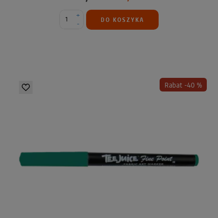
+
DO KOSZYKA
-
Rabat -40 %