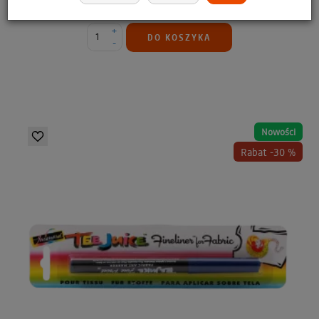
19,99 zł
13,99 zł
+
DO KOSZYKA
-
Nowości
Rabat -30 %