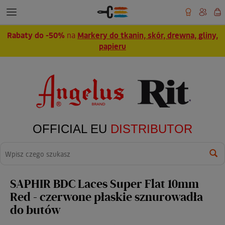
Rabaty do -50%
na
Markery do tkanin, skór, drewna, gliny,
papieru
OFFICIAL EU
DISTRIBUTOR
Wyszukaj
SAPHIR BDC Laces Super Flat 10mm
Red - czerwone płaskie sznurowadła
do butów