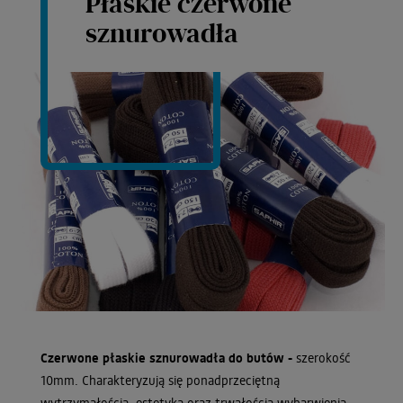
Płaskie czerwone
sznurowadła
Czerwone płaskie sznurowadła do butów -
szerokość
10mm. Charakteryzują się ponadprzeciętną
wytrzymałością, estetyką oraz trwałością wybarwienia.