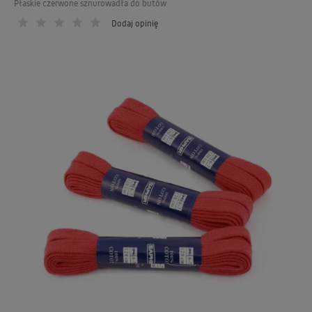
Płaskie czerwone sznurowadła do butów
Dodaj opinię