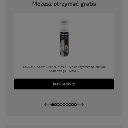
Możesz otrzymać gratis
o
TARRAGO Sport Cleaner 75ml / Płyn do czyszczenia obuwia
sportowego - GRATIS
GO
brakuje
199 zł