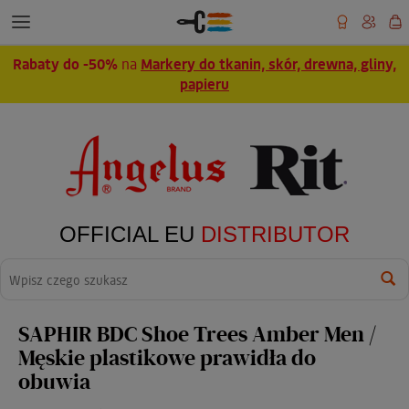
Rabaty do -50%
na
Markery do tkanin, skór, drewna, gliny,
papieru
OFFICIAL EU
DISTRIBUTOR
Wyszukaj
SAPHIR BDC Shoe Trees Amber Men /
Męskie plastikowe prawidła do
obuwia