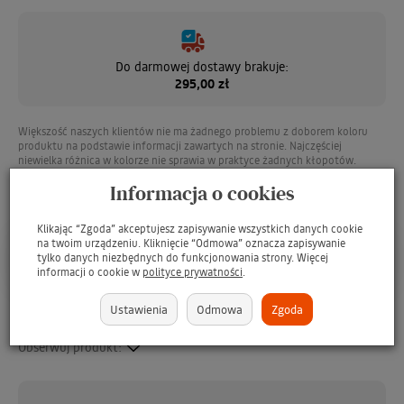
Do darmowej dostawy brakuje:
295,00 zł
Większość naszych klientów nie ma żadnego problemu z doborem koloru
produktu na podstawie informacji zawartych na stronie. Najczęściej
niewielka różnica w kolorze nie sprawia w praktyce żadnych kłopotów.
Pamiętaj jednak, że każdy monitor jest inaczej wyregulowany i właściwy
Informacja o cookies
kolor produktu może się nieco różnić od tego, co widzisz na ekranie
Klikając “Zgoda” akceptujesz zapisywanie wszystkich danych cookie
na twoim urządzeniu. Kliknięcie “Odmowa” oznacza zapisywanie
Asystent AI
tylko danych niezbędnych do funkcjonowania strony. Więcej
P
o
r
o
z
m
a
w
i
a
j
o
p
r
o
d
u
k
c
i
e
informacji o cookie w
polityce prywatności
.
Ustawienia
Odmowa
Zgoda
Dodaj do Twojej listy
Obserwuj produkt: