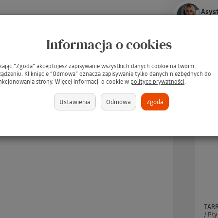
Asyst
P
o
r
o
z
Informacja o cookies
Dodaj do T
Obserwuj prod
ikając “Zgoda” akceptujesz zapisywanie wszystkich danych cookie na twoim
ządzeniu. Kliknięcie “Odmowa” oznacza zapisywanie tylko danych niezbędnych do
nkcjonowania strony. Więcej informacji o cookie w
polityce prywatności
.
Ustawienia
Odmowa
Zgoda
UARD Tee Juice Fabric
TARRAGO Dubbin 50ml #00
TARR
Marker Medium Point
INCOLORO / BEZBARWNY
/ Pł