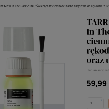
t Glow In The Dark 25ml / Świecąca w ciemności farba akrylowa do rękodzieła i 
TARR
In Th
ciemn
rękod
oraz 
Fluorescencyjna 
59,99 
+
-