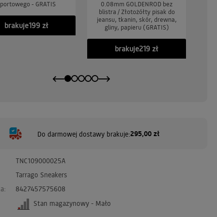
portowego - GRATIS
0.08mm GOLDENROD bez
0.
blistra / Złotożółty pisak do
b
jeansu, tkanin, skór, drewna,
jea
brakuje
199 zł
gliny, papieru (GRATIS)
brakuje
219 zł
295,00 zł
Do darmowej dostawy brakuje:
TNC109000025A
Tarrago Sneakers
a:
8427457575608
Stan magazynowy - Mało