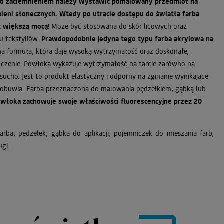
ed zaciemnieniem należy wystawić pomalowany przedmiot na
mieni słonecznych. Wtedy po utracie dostępu do światła farba
z większą mocą!
Może być stosowana do skór licowych oraz
u tekstyliów.
Prawdopodobnie jedyna tego typu farba akrylowa na
na formuła, która daje wysoką wytrzymałość oraz doskonałe,
zenie. Powłoka wykazuje wytrzymałość na tarcie zarówno na
 sucho. Jest to produkt elastyczny i odporny na zginanie wynikające
 obuwia. Farba przeznaczona do malowania pędzelkiem, gąbką lub
włoka zachowuje swoje właściwości fluorescencyjne przez 20
farba, pędzelek, gąbka do aplikacji, pojemniczek do mieszania farb,
ugi.