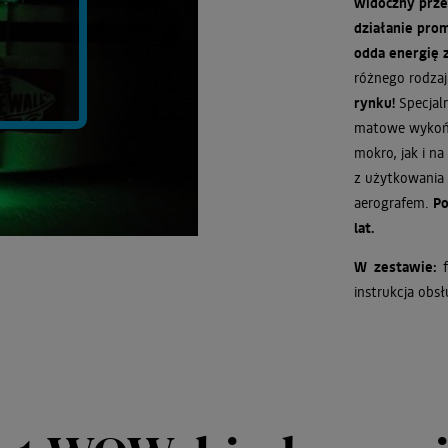
widoczny prz
działanie pro
odda energię 
różnego rodzaj
rynku!
Specjal
matowe wykońc
mokro, jak i na
z użytkowania
aerografem.
Po
lat.
W zestawie:
instrukcja obsł