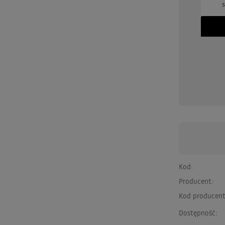
BLUE / Niebieski pisak
tłuszcz do pielęgnacji skór -
s
jeansu, tkanin, skór,
GRATIS
ewna, gliny, papieru
(GRATIS)
brakuje
379 zł
brakuje
349 zł
Kod:
Producent:
Kod producent
Dostępność: