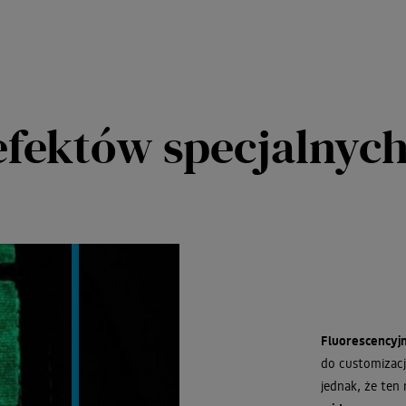
efektów specjalnyc
Fluorescencyj
do customizacj
jednak, że ten 