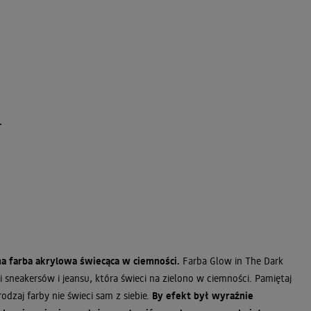
h
na farba akrylowa świecąca w ciemności.
Farba Glow in The Dark
i sneakersów i jeansu, która świeci na zielono w ciemności. Pamiętaj
rodzaj farby nie świeci sam z siebie.
By efekt był wyraźnie