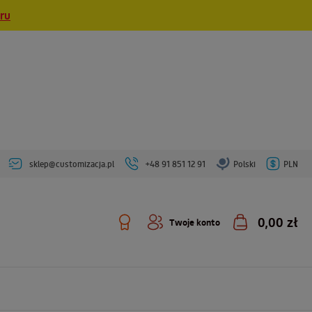
eru
sklep@customizacja.pl
+48 91 851 12 91
Polski
PLN
0,00 zł
Twoje konto