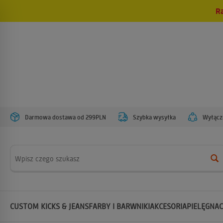
R
Darmowa dostawa od 299PLN
Szybka wysyłka
Wyłączn
Wyszukaj
CUSTOM KICKS & JEANS
FARBY I BARWNIKI
AKCESORIA
PIELĘGNAC