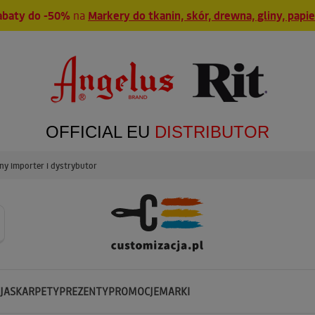
abaty do -50%
na
Markery do tkanin, skór, drewna, gliny, papi
OFFICIAL EU
DISTRIBUTOR
y importer i dystrybutor
JA
SKARPETY
PREZENTY
PROMOCJE
MARKI