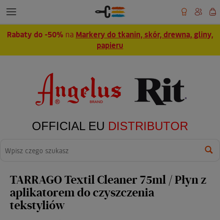
Rabaty do -50%
na
Markery do tkanin, skór, drewna, gliny,
papieru
OFFICIAL EU
DISTRIBUTOR
Wyszukaj
TARRAGO Textil Cleaner 75ml / Płyn z
aplikatorem do czyszczenia
tekstyliów