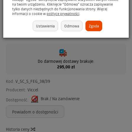
brakuje
199 zł
na twoim urządzeniu. Kliknięcie “Odmowa” oznacza zapisywanie
tylko danych niezbędnych do funkcjonowania strony. Więcej
informacji o cookie w
polityce prywatności
.
Ustawienia
Odmowa
Zgoda
Do darmowej dostawy brakuje:
295,00 zł
Kod:
V_SC_S_FEG_38/39
Producent:
Viccel
Brak / Na zamówienie
Dostępność:
Powiadom o dostępności
Historia ceny