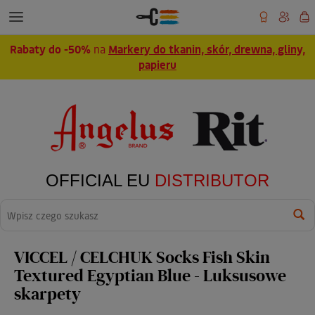
Rabaty do -50%
na
Markery do tkanin, skór, drewna, gliny,
papieru
OFFICIAL EU
DISTRIBUTOR
Wyszukaj
VICCEL / CELCHUK Socks Fish Skin
Textured Egyptian Blue - Luksusowe
skarpety