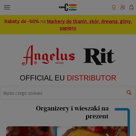
Rabaty do -50%
na
Markery do tkanin, skór, drewna, gliny,
papieru
OFFICIAL EU
DISTRIBUTOR
Wyszukaj
Organizery i wieszaki na
prezent