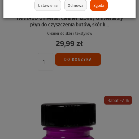
Ustawienia
Odmowa
Zgoda
TARRAGO Universal Cleaner 125ml / Uniwersalny
płyn do czyszczenia butów, skór li...
Cleaner do skór i tekstyliów
29,99 zł
DO KOSZYKA
Rabat -7 %