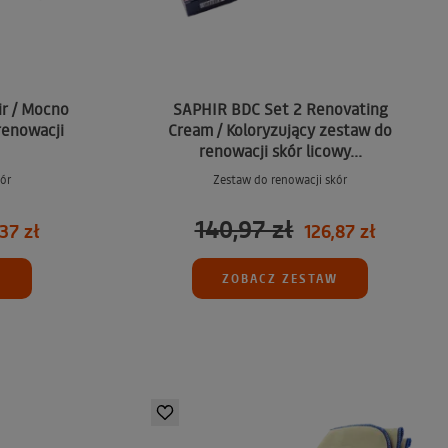
ir / Mocno
SAPHIR BDC Set 2 Renovating
renowacji
Cream / Koloryzujący zestaw do
renowacji skór licowy...
ór
Zestaw do renowacji skór
140,97 zł
37 zł
126,87 zł
W
ZOBACZ ZESTAW