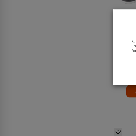
SAPHIR BD
Kl
/ Koloryz
ur
fu
Z
15