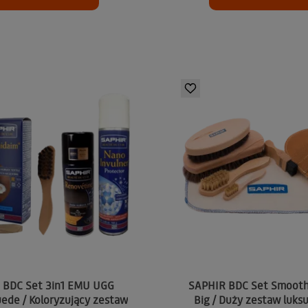
 BDC Set 3in1 EMU UGG
SAPHIR BDC Set Smooth
ede / Koloryzujący zestaw
Big / Duży zestaw luk