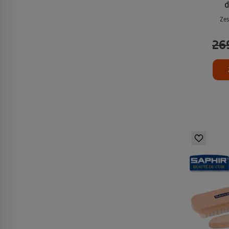
d
Zes
26