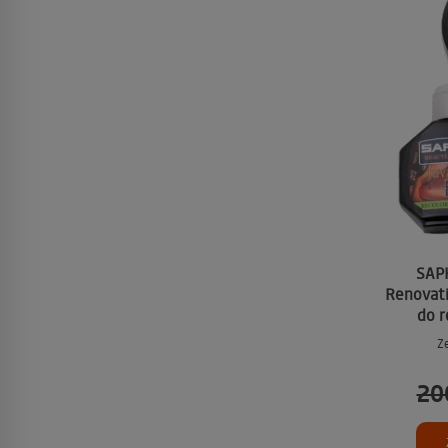
SAPH
Renovati
do r
Z
20