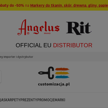
abaty do -50%
na
Markery do tkanin, skór, drewna, gliny, papi
OFFICIAL EU
DISTRIBUTOR
y importer i dystrybutor
JA
SKARPETY
PREZENTY
PROMOCJE
MARKI