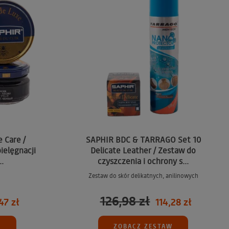
 Care /
SAPHIR BDC & TARRAGO Set 10
ielęgnacji
Delicate Leather / Zestaw do
.
czyszczenia i ochrony s...
Zestaw do skór delikatnych, anilinowych
126,98 zł
47 zł
114,28 zł
W
ZOBACZ ZESTAW