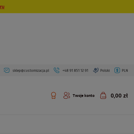
eru
sklep@customizacja.pl
+48 91 851 12 91
Polski
PLN
0,00 zł
Twoje konto