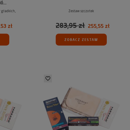
ó...
 gładkich,
Zestaw szczotek
283,95 zł
53 zł
255,55 zł
W
ZOBACZ ZESTAW