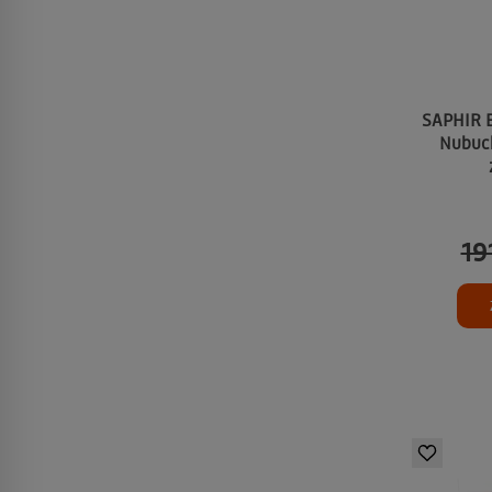
SAPHIR B
Nubuck
19