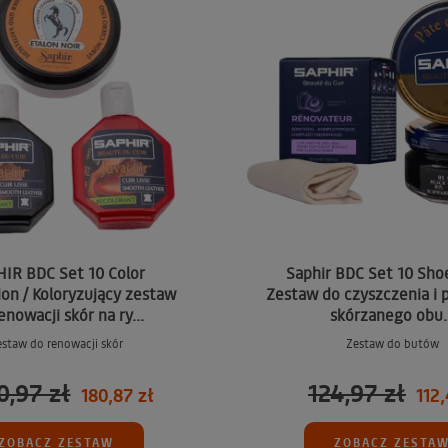
IR BDC Set 10 Color
Saphir BDC Set 10 Shoe
on / Koloryzujący zestaw
Zestaw do czyszczenia i p
enowacji skór na ry...
skórzanego obu..
estaw do renowacji skór
Zestaw do butów
0,97 zł
124,97 zł
180,87 zł
112,
ZOBACZ ZESTAW
ZOBACZ ZESTA