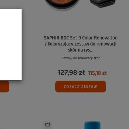
Renovation
SAPHIR BDC Set 9 Color Renovation
 renowacji
/ Koloryzujący zestaw do renowacji
skór na rys...
ór
Zestaw do renowacji skór
127,98 zł
68 zł
115,18 zł
W
ZOBACZ ZESTAW