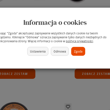
Informacja o cookies
C Set 7 Color Renovation
SAPHIR BDC Set 8 Color 
ikając “Zgoda” akceptujesz zapisywanie wszystkich danych cookie na twoim
ujący zestaw do renowacji
/ Koloryzujący zestaw do
ządzeniu. Kliknięcie “Odmowa” oznacza zapisywanie tylko danych niezbędnych do
nkcjonowania strony. Więcej informacji o cookie w
polityce prywatności
.
skór na rys...
skór na rys...
estaw do renowacji skór
Zestaw do renowacji sk
Ustawienia
Odmowa
Zgoda
0,97 zł
102,98 zł
135,87 zł
92,
ZOBACZ ZESTAW
ZOBACZ ZESTA