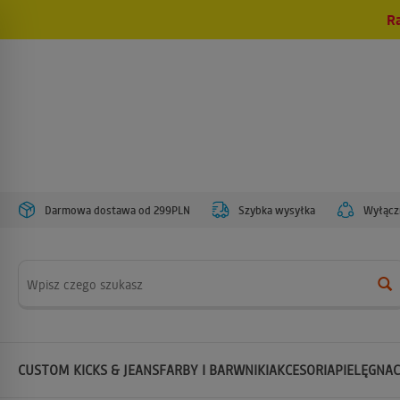
R
Darmowa dostawa od 299PLN
Szybka wysyłka
Wyłączn
Wyszukaj
CUSTOM KICKS & JEANS
FARBY I BARWNIKI
AKCESORIA
PIELĘGNAC