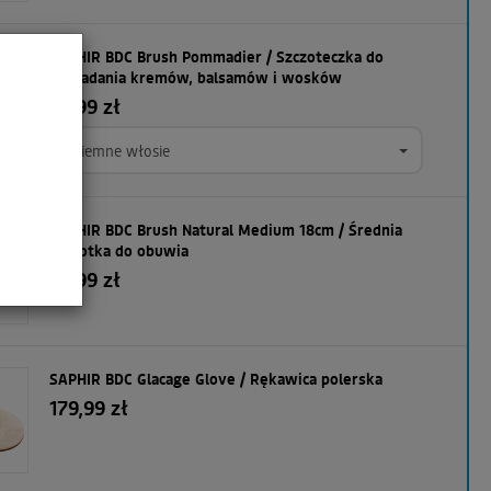
SAPHIR BDC Brush Pommadier / Szczoteczka do
nakładania kremów, balsamów i wosków
35,99 zł
ciemne włosie
SAPHIR BDC Brush Natural Medium 18cm / Średnia
szczotka do obuwia
89,99 zł
SAPHIR BDC Glacage Glove / Rękawica polerska
179,99 zł