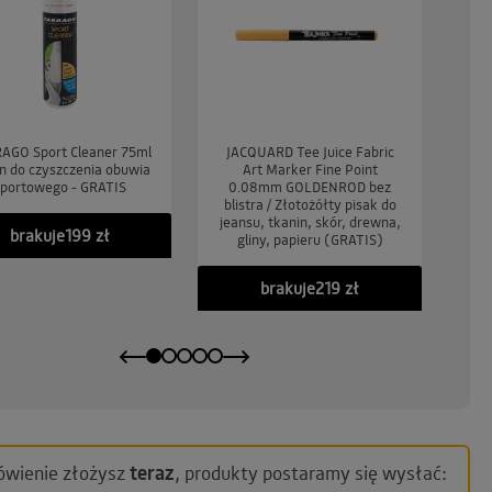
AGO Sport Cleaner 75ml
JACQUARD Tee Juice Fabric
JA
yn do czyszczenia obuwia
Art Marker Fine Point
portowego - GRATIS
0.08mm GOLDENROD bez
0.
blistra / Złotożółty pisak do
b
jeansu, tkanin, skór, drewna,
jea
brakuje
199 zł
gliny, papieru (GRATIS)
brakuje
219 zł
ówienie złożysz
teraz
, produkty postaramy się wysłać: