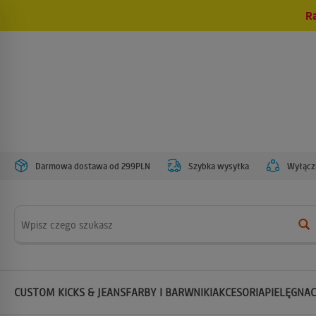
R
Darmowa dostawa od 299PLN
Szybka wysyłka
Wyłączn
Wyszukaj
CUSTOM KICKS & JEANS
FARBY I BARWNIKI
AKCESORIA
PIELĘGNAC