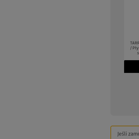
UARD Tee Juice Fabric
TARRAGO Dubbin 50ml #00
TARR
Marker Medium Point
INCOLORO / BEZBARWNY
/ Pł
BLUE / Niebieski pisak
tłuszcz do pielęgnacji skór -
s
jeansu, tkanin, skór,
GRATIS
ewna, gliny, papieru
(GRATIS)
brakuje
379 zł
brakuje
349 zł
Jeśli zam