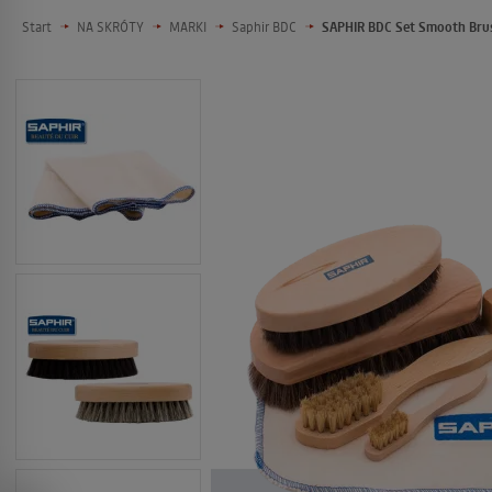
Start
NA SKRÓTY
MARKI
Saphir BDC
SAPHIR BDC Set Smooth Brus