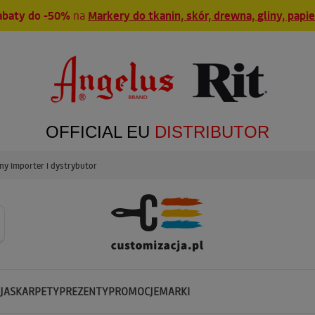
abaty do -50%
na
Markery do tkanin, skór, drewna, gliny, papi
OFFICIAL EU
DISTRIBUTOR
y importer i dystrybutor
JA
SKARPETY
PREZENTY
PROMOCJE
MARKI