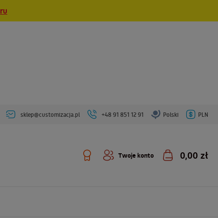
eru
sklep@customizacja.pl
+48 91 851 12 91
Polski
PLN
0,00 zł
Twoje konto