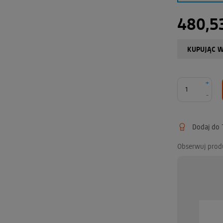
480,53
KUPUJĄC W
+
-
Dodaj do T
Obserwuj prod