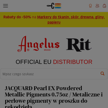
Rabaty do -50%
na
Markery do tkanin, skór, drewna, gliny,
papieru
OFFICIAL EU
DISTRIBUTOR
Wyszukaj
JACQUARD Pearl EX Powdered
Metallic Pigments 0.75oz / Metaliczne i
perłowe pigmenty w proszku do
rękodzieła