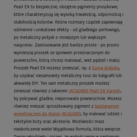
Pearl EX to bezpieczne, obojętne pigmenty proszkowe,
które charakteryzują się wysoką trwałością, odpornością i
stabilnością kolorów. Różne rozmiary cząstek zapewniają
odmienne i unikatowe efekty - od gładkiego perłowego,
po metaliczny połysk o mniejszym lub większym
nasyceniu. Zastosowanie jest bardzo proste - po prostu
wymieszaj proszek ze spoiwem przeznaczonym do
powierzchni, którą chcesz malować, weź pędzel i maluj.
Proszek Pearl EX możesz zmieszać, np. z
Gumą Arabską
,
by uzyskać niesamowity metaliczny tusz do kaligrafii lub
akwarelę DIY. Ten sam metaliczny proszek możesz
zmieszać również z lakierem
JACQUARD Pearl EX Varnish
,
by pokrywać gładkie, nieporowate powierzchnie. Możesz
również mieszać sproszkowany pigment z
bezbarwnym
wypełniaczem do tkanin JACQUARD
, by malować odzież i
tekstylne buty oraz akcesoria. Możliwości masz
nieskończenie wiele! Wyjątkowa formuła, która wesprze
Twoje rękodzieło i sprawi, że wykończenie w perłowym