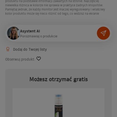
produktu na podstawie informacji zawartych na stronie. Najczęściej
godz
min
sek
650 - Micropearl / Micropearl
niewielka różnica w kolorze nie sprawia w praktyce żadnych kłopotów.
Pamiętaj jednak, że każdy monitor jest inaczej wyregulowany i właściwy
kolor produktu może się nieco różnić od tego, co widzisz na ekranie
651 - Pearl White / Biała Perła
Asystent AI
P
o
r
o
z
m
a
w
i
a
j
o
p
r
o
d
u
k
c
i
e
652 - Macropearl / Macropearl
Dodaj do Twojej listy
653 - Red Russet / Rdza Czerwona
Obserwuj produkt:
654 - Super Russet / Super Russet
Możesz otrzymać gratis
655 - Super Copper / Super |Miedź
656 - Brilliant Gold / Brylantowe Złoto