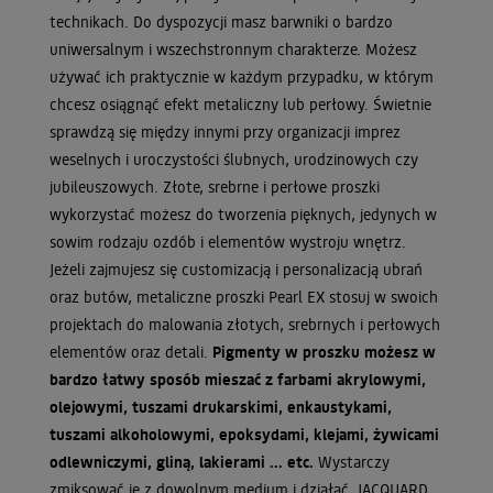
technikach. Do dyspozycji masz barwniki o bardzo
uniwersalnym i wszechstronnym charakterze. Możesz
używać ich praktycznie w każdym przypadku, w którym
chcesz osiągnąć efekt metaliczny lub perłowy. Świetnie
sprawdzą się między innymi przy organizacji imprez
weselnych i uroczystości ślubnych, urodzinowych czy
jubileuszowych. Złote, srebrne i perłowe proszki
wykorzystać możesz do tworzenia pięknych, jedynych w
sowim rodzaju ozdób i elementów wystroju wnętrz.
Jeżeli zajmujesz się customizacją i personalizacją ubrań
oraz butów, metaliczne proszki Pearl EX stosuj w swoich
projektach do malowania złotych, srebrnych i perłowych
elementów oraz detali.
Pigmenty w proszku możesz w
bardzo łatwy sposób mieszać z farbami akrylowymi,
olejowymi, tuszami drukarskimi, enkaustykami,
tuszami alkoholowymi, epoksydami, klejami, żywicami
odlewniczymi, gliną, lakierami ... etc.
Wystarczy
zmiksować je z dowolnym medium i działać. JACQUARD