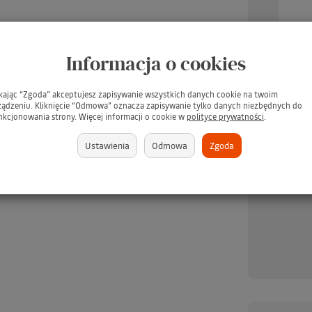
Informacja o cookies
ikając “Zgoda” akceptujesz zapisywanie wszystkich danych cookie na twoim
ządzeniu. Kliknięcie “Odmowa” oznacza zapisywanie tylko danych niezbędnych do
UARD Tee Juice Fabric
TARRAGO Dubbin 50ml #00
TARR
nkcjonowania strony. Więcej informacji o cookie w
polityce prywatności
.
Marker Medium Point
INCOLORO / BEZBARWNY
/ Pł
BLUE / Niebieski pisak
tłuszcz do pielęgnacji skór -
s
Ustawienia
Odmowa
Zgoda
jeansu, tkanin, skór,
GRATIS
ewna, gliny, papieru
(GRATIS)
brakuje
379 zł
brakuje
349 zł