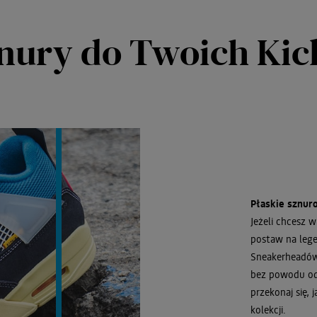
znury do Twoich Ki
Płaskie sznur
Jeżeli chcesz 
postaw na lege
Sneakerheadów 
bez powodu od 
przekonaj się, 
kolekcji.