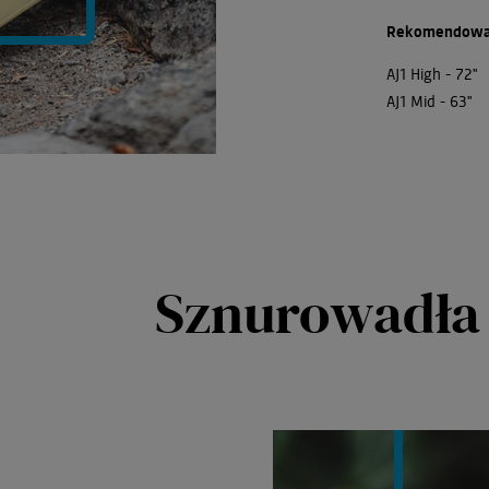
Rekomendowa
AJ1 High - 72"
AJ1 Mid - 63"
Sznurowadła