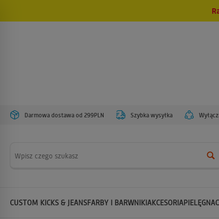
R
Darmowa dostawa od 299PLN
Szybka wysyłka
Wyłączn
Wyszukaj
CUSTOM KICKS & JEANS
FARBY I BARWNIKI
AKCESORIA
PIELĘGNAC