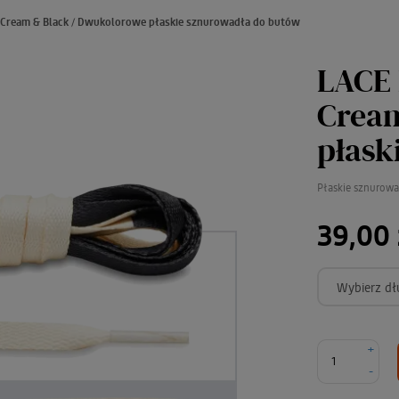
 Cream & Black / Dwukolorowe płaskie sznurowadła do butów
LACE
Cream
płask
Płaskie sznurow
39,00 
Wybierz dł
+
-