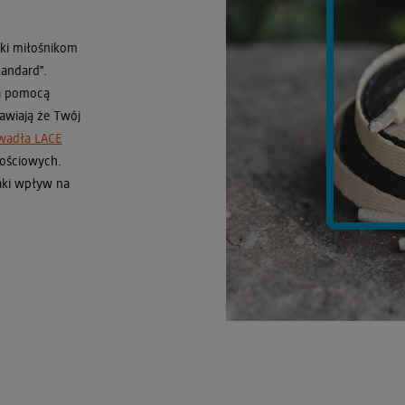
ęki miłośnikom
tandard".
 pomocą
rawiają że Twój
wadła LACE
nościowych.
jaki wpływ na