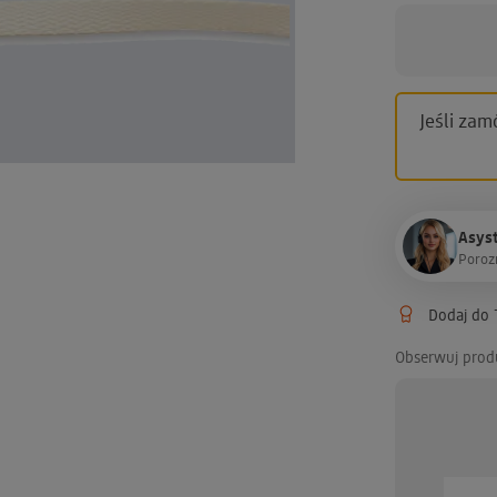
Jeśli zam
Asyst
P
o
r
o
z
Dodaj do T
Obserwuj prod