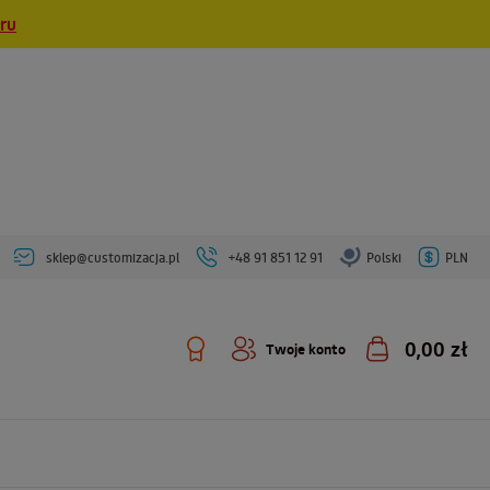
eru
sklep@customizacja.pl
+48 91 851 12 91
Polski
PLN
0,00 zł
Twoje konto