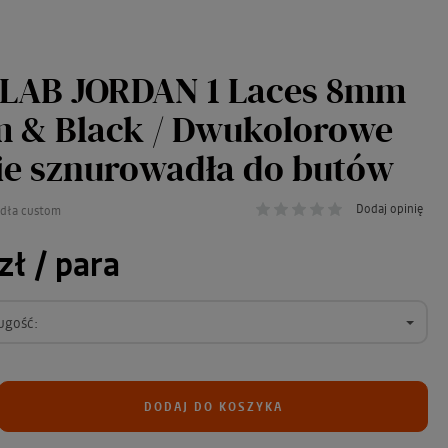
 LAB JORDAN 1 Laces 8mm
 & Black / Dwukolorowe
ie sznurowadła do butów
Dodaj opinię
adła custom
zł
/ para
ugość:
DODAJ DO KOSZYKA