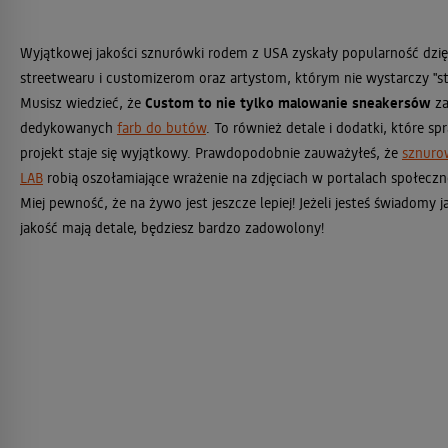
Wyjątkowej jakości sznurówki rodem z USA zyskały popularność dzi
streetwearu i customizerom oraz artystom, którym nie wystarczy "s
Musisz wiedzieć, że
Custom to nie tylko malowanie sneakersów
za
dedykowanych
farb do butów
. To również detale i dodatki, które sp
projekt staje się wyjątkowy. Prawdopodobnie zauważyłeś, że
sznuro
LAB
robią oszołamiające wrażenie na zdjęciach w portalach społecz
Miej pewność, że na żywo jest jeszcze lepiej! Jeżeli jesteś świadomy 
jakość mają detale, będziesz bardzo zadowolony!