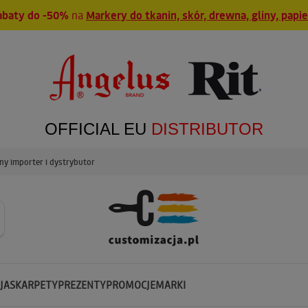
abaty do -50%
na
Markery do tkanin, skór, drewna, gliny, papi
OFFICIAL EU
DISTRIBUTOR
y importer i dystrybutor
JA
SKARPETY
PREZENTY
PROMOCJE
MARKI