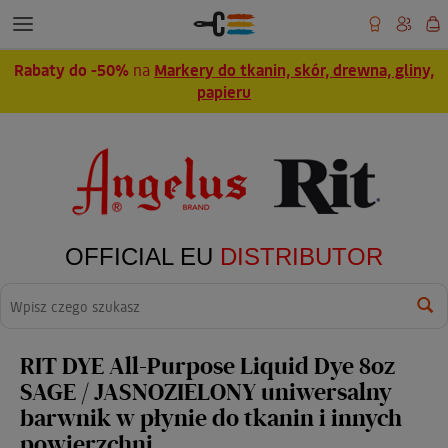
Rabaty do -50%
na
Markery do tkanin, skór, drewna, gliny,
papieru
OFFICIAL EU
DISTRIBUTOR
Wyszukaj
RIT DYE All-Purpose Liquid Dye 8oz
SAGE / JASNOZIELONY uniwersalny
barwnik w płynie do tkanin i innych
powierzchni