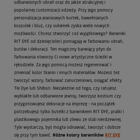
odbarwionych ubrań oraz do jakże atrakcyjnej i
popularnej customizacji odzieży. Przy jego pomocy
personalizacja jeansowych kurtek, bawełnianych
koszulek i bluz, czy sukienek zyska wiele nowych
możliwości. Chcesz stworzyć coś wyjątkowego? Barwniki
RIT DYE od dziesięcioleci pomagają w farbowaniu ubrań,
butów i dekoracji. Ten magiczny barwiący płyn do
farbowania otworzy Ci nowe artystyczne ścieżki w
rękodziele. Za jego pomocą możesz regenerować i
zmieniać kolor tkanin i innych materiałów. Możesz też
tworzyć wzory, farbować zanurzeniowo, osiągać efekty
Tie Dye lub Shibori. Niezależnie od tego, czy ratujesz
wyblakłe lub odbarwione jeansy, tworzysz kostium czy
przygotowujesz dekoracje na imprezę - na początek
potrzebujesz tylko butelki z barwnikiem RIT DYE, pralki i
plastikowego pojemnika lub zlewu ze stali nierdzewnej.
Tyle wystarczy, byś mogła odnawiać, tworzyć i dobrze
się przy tym bawić.
Różne kolory barwników
RIT DYE