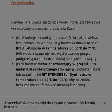
for Synthetics
.
Barwniki RIT uwielbiają gorącą wodę, która jest kluczowa
w skutecznym procesie farbowania tkanin:
Jeżeli farbujesz tkaniny naturalne (takie jak bawełna,
len, jedwab lub wełna), użyj barwnika uniwersalnego
RIT All-Purpose w temperaturze od 60°C do 71°C
.
Jeśli woda z kranu nie jest wystarczająco gorąca,
podgrzej ją na kuchence i dodaj do kąpieli barwiącej.
Jeżeli barwisz
materiał zawierający więcej niż 35%
materiału syntetycznego
(takiego jak poliester, akryl
lub octan), użyj
RIT DYEMORE for Synthetics
w
temperaturze od 82°C do 104°C
. Aby to zrobić,
będziesz musiał farbować metodą kuchenną.
Amerykańskie barwniki do tkanin z ponad 100-letnią
historią