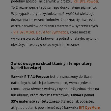
podobny sposób, jak barwnik w proszku
RIT DYE Powder
.
To 2 różne wersje tego samego doskonałego pigmentu.
W przypadku płynu zyskujesz możliwość łatwiejszego
dozowania i mieszania kolorów. Zapoznaj się również z
ofertą barwników do tkanin i materiałów syntetycznych
-
RIT DYEMORE Liquid for Synthetics
, które możesz
wykorzystywać do farbowania poliestru, akrylu, nylonu,
niektórych tworzyw sztucznych i mieszanek.
Zwróć uwagę na skład tkaniny i temperaturę
kąpieli barwiącej
Barwnik
RIT All-Purpose
jest przeznaczony do tkanin
naturalnych, takich jak bawełna, len, wełna, jedwab i
ramia. Barwi również wiskozy i nylon. Jeśli jednak tkanina
lub ubranie, które chcesz zafarbować,
zawiera ponad
35% materiału syntetycznego
(takiego jak poliester,
akryl lub octan), powinieneś użyć barwnika
RIT DyeMore