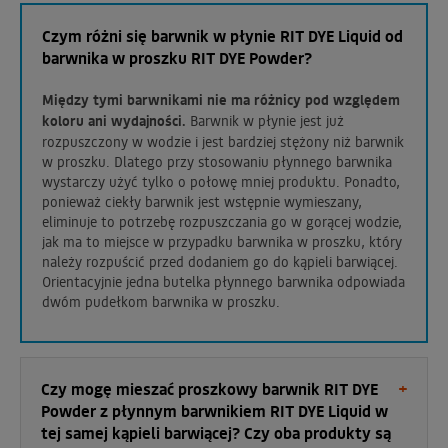
Czym różni się barwnik w płynie RIT DYE Liquid od
barwnika w proszku RIT DYE Powder?
Między tymi barwnikami nie ma różnicy pod względem
koloru ani wydajności.
Barwnik w płynie jest już
rozpuszczony w wodzie i jest bardziej stężony niż barwnik
w proszku. Dlatego przy stosowaniu płynnego barwnika
wystarczy użyć tylko o połowę mniej produktu. Ponadto,
ponieważ ciekły barwnik jest wstępnie wymieszany,
eliminuje to potrzebę rozpuszczania go w gorącej wodzie,
jak ma to miejsce w przypadku barwnika w proszku, który
należy rozpuścić przed dodaniem go do kąpieli barwiącej.
Orientacyjnie jedna butelka płynnego barwnika odpowiada
dwóm pudełkom barwnika w proszku.
Czy mogę mieszać proszkowy barwnik RIT DYE
Powder z płynnym barwnikiem RIT DYE Liquid w
tej samej kąpieli barwiącej? Czy oba produkty są