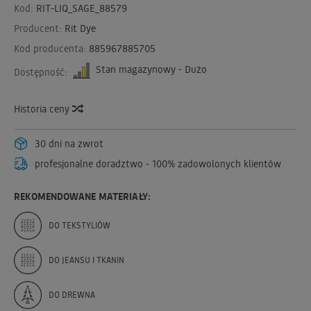
Kod:
RIT-LIQ_SAGE_88579
Producent:
Rit Dye
Kod producenta:
885967885705
Stan magazynowy - Dużo
Dostępność:
Historia ceny
30 dni na zwrot
profesjonalne doradztwo - 100% zadowolonych klientów
REKOMENDOWANE MATERIAŁY:
DO TEKSTYLIÓW
DO JEANSU I TKANIN
DO DREWNA