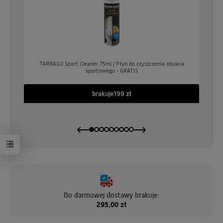
o
TARRAGO Sport Cleaner 75ml / Płyn do czyszczenia obuwia
sportowego - GRATIS
GO
brakuje
199 zł
Do darmowej dostawy brakuje:
295,00 zł