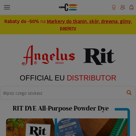
Rabaty do -50%
na
Markery do tkanin, skór, drewna, gliny,
papieru
OFFICIAL EU
DISTRIBUTOR
Wyszukaj
RIT DYE All-Purpose Powder Dye