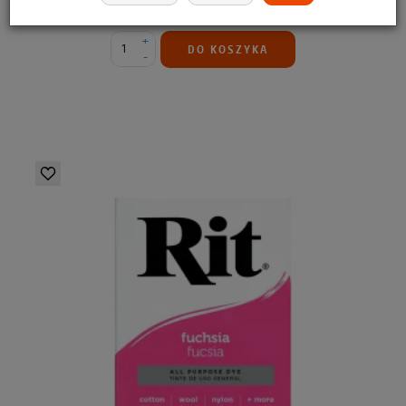
24,99 zł
+
DO KOSZYKA
-