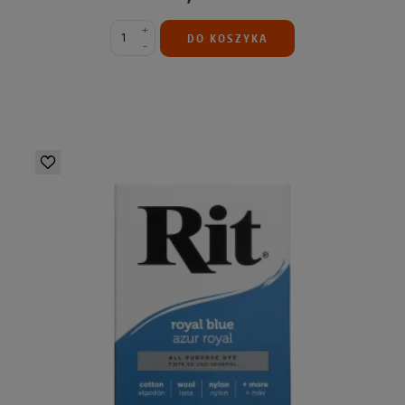
+
DO KOSZYKA
-