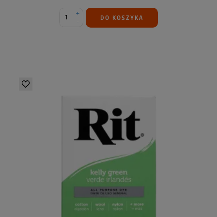
+
DO KOSZYKA
-