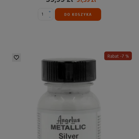
+
DO KOSZYKA
-
Rabat -7 %