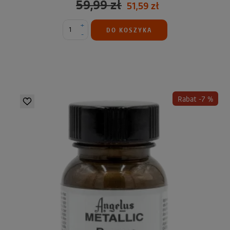
59,99 zł
51,59 zł
+
DO KOSZYKA
-
Rabat -7 %