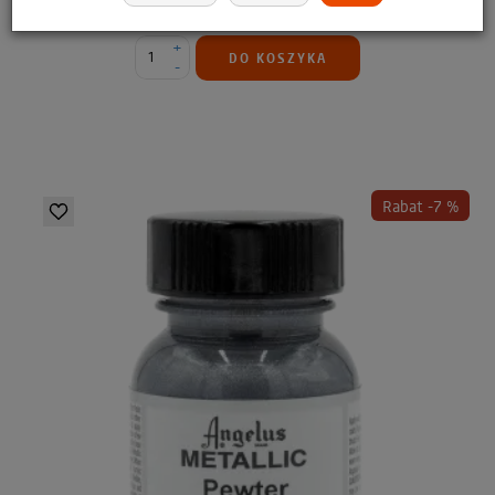
59,99 zł
51,59 zł
+
DO KOSZYKA
-
Rabat -7 %