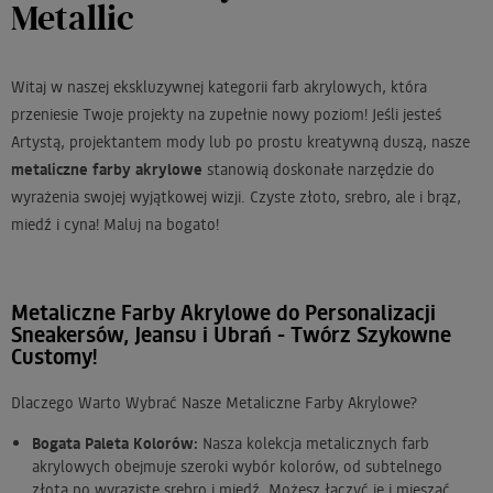
Metallic
Witaj w naszej ekskluzywnej kategorii farb akrylowych, która
przeniesie Twoje projekty na zupełnie nowy poziom! Jeśli jesteś
Artystą, projektantem mody lub po prostu kreatywną duszą, nasze
metaliczne farby akrylowe
stanowią doskonałe narzędzie do
wyrażenia swojej wyjątkowej wizji. Czyste złoto, srebro, ale i brąz,
miedź i cyna! Maluj na bogato!
Metaliczne Farby Akrylowe do Personalizacji
Sneakersów, Jeansu i Ubrań - Twórz Szykowne
Customy!
Dlaczego Warto Wybrać Nasze Metaliczne Farby Akrylowe?
Bogata Paleta Kolorów:
Nasza kolekcja metalicznych farb
akrylowych obejmuje szeroki wybór kolorów, od subtelnego
złota po wyraziste srebro i miedź. Możesz łączyć je i mieszać,