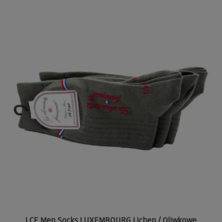
LCF Men Socks LUXEMBOURG Lichen / Oliwkowe