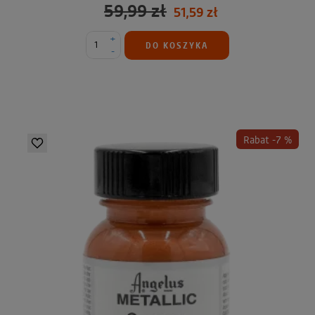
59,99 zł
51,59 zł
+
DO KOSZYKA
-
Rabat -7 %