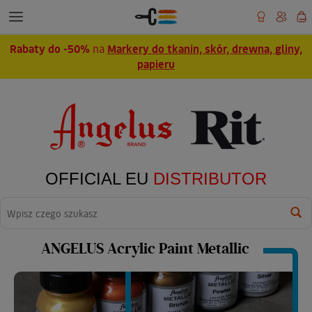
Rabaty do -50%
na
Markery do tkanin, skór, drewna, gliny,
papieru
OFFICIAL EU
DISTRIBUTOR
Wyszukaj
ANGELUS Acrylic Paint Metallic