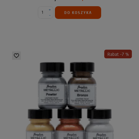
+
DO KOSZYKA
-
Rabat -7 %