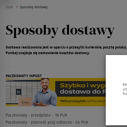
Start
Sposoby dostawy
Sposoby dostawy
Dostawa realizowana jest w oparciu o przesyłki kurierskie, pocztę polsk
Poniżej znajduje się zestawienie kosztów dostawy.
PACZKOMATY INPOST
Kl
ur
fu
Paczkomaty - przedpłata - 16 PLN
Paczkomaty - płatność przy odbiorze - 24 PLN