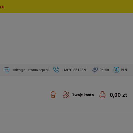
eru
sklep@customizacja.pl
+48 91 851 12 91
Polski
PLN
0,00 zł
Twoje konto