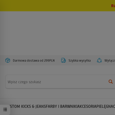
R
Darmowa dostawa od 299PLN
Szybka wysyłka
Wyłączn
Wyszukaj
CUSTOM KICKS & JEANS
FARBY I BARWNIKI
AKCESORIA
PIELĘGNAC