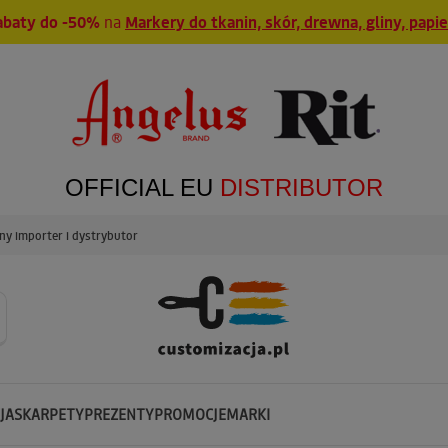
abaty do -50%
na
Markery do tkanin, skór, drewna, gliny, papi
OFFICIAL EU
DISTRIBUTOR
y importer i dystrybutor
JA
SKARPETY
PREZENTY
PROMOCJE
MARKI