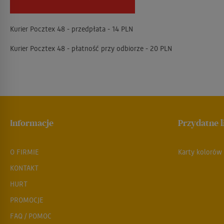
Kurier Pocztex 48 - przedpłata - 14 PLN
Kurier Pocztex 48 - płatność przy odbiorze - 20 PLN
Informacje
Przydatne l
O FIRMIE
Karty kolorów
KONTAKT
HURT
PROMOCJE
FAQ / POMOC