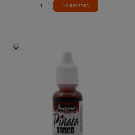
+
DO KOSZYKA
-