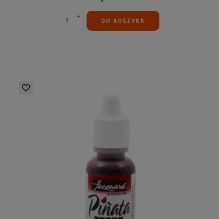
+
DO KOSZYKA
-