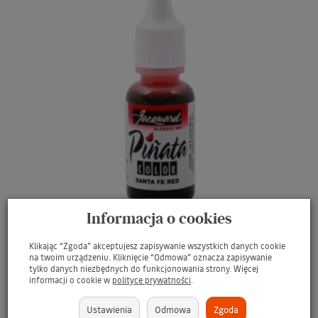
Informacja o cookies
Klikając “Zgoda” akceptujesz zapisywanie wszystkich danych cookie
na twoim urządzeniu. Kliknięcie “Odmowa” oznacza zapisywanie
JACQUARD Pinata Colors Alcohol Ink 0.5oz #07
tylko danych niezbędnych do funkcjonowania strony. Więcej
SANTA FE RED / CZERWONY tusz alkoho...
informacji o cookie w
polityce prywatności
.
Barwnik alkoholowy do rękodzieła
Ustawienia
Odmowa
Zgoda