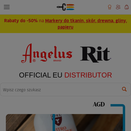
Rabaty do -50%
na
Markery do tkanin, skór, drewna, gliny,
papieru
OFFICIAL EU
DISTRIBUTOR
Wyszukaj
AGD