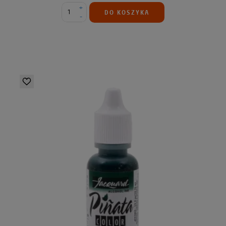
+
DO KOSZYKA
-