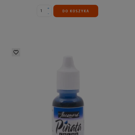
+
DO KOSZYKA
-