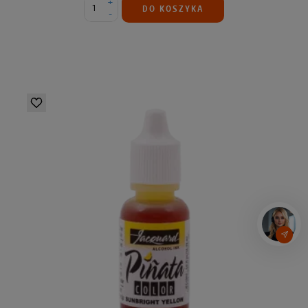
+
DO KOSZYKA
-