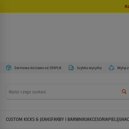
R
Darmowa dostawa od 299PLN
Szybka wysyłka
Wyłączn
Wyszukaj
CUSTOM KICKS & JEANS
FARBY I BARWNIKI
AKCESORIA
PIELĘGNAC