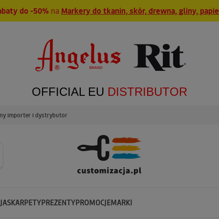
abaty do -50%
na
Markery do tkanin, skór, drewna, gliny, papi
OFFICIAL EU
DISTRIBUTOR
y importer i dystrybutor
JA
SKARPETY
PREZENTY
PROMOCJE
MARKI