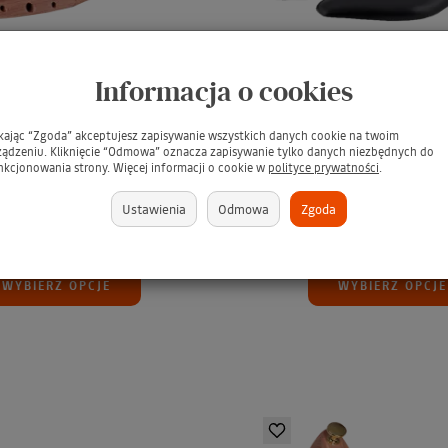
Informacja o cookies
BDC Shoe Trees Cedar /
SAPHIR BDC Shoe Tree
ikając “Zgoda” akceptujesz zapisywanie wszystkich danych cookie na twoim
owe drewniane cedrowe
Edition / Luksusowe d
ządzeniu. Kliknięcie “Odmowa” oznacza zapisywanie tylko danych niezbędnych do
nkcjonowania strony. Więcej informacji o cookie w
polityce prywatności
.
rawidła do obuwia
prawidła do obuw
rowe prawidła do butów
Prawidła do butów
Ustawienia
Odmowa
Zgoda
249,99 zł
269,99 zł
WYBIERZ OPCJE
WYBIERZ OPCJE