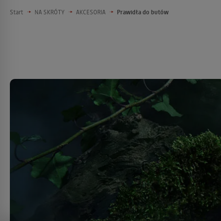
Start
NA SKRÓTY
AKCESORIA
Prawidła do butów