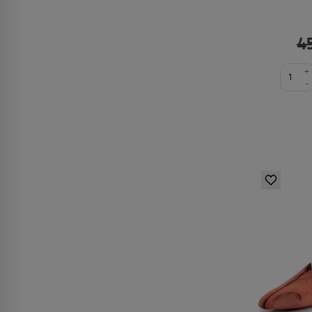
4
+
-