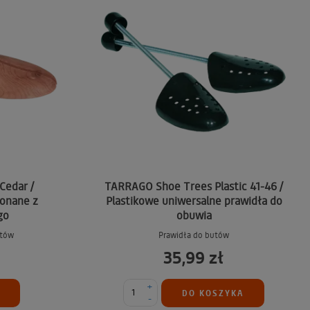
Cedar /
TARRAGO Shoe Trees Plastic 41-46 /
onane z
Plastikowe uniwersalne prawidła do
go
obuwia
utów
Prawidła do butów
35,99 zł
+
DO KOSZYKA
-