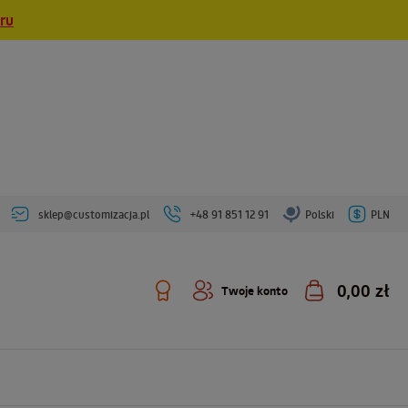
eru
sklep@customizacja.pl
+48 91 851 12 91
Polski
PLN
0,00 zł
Twoje konto