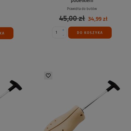
pudełkiem
Prawidła do butów
45,00 zł
34,99 zł
+
DO KOSZYKA
KA
-