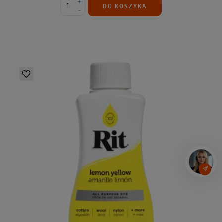
+
DO KOSZYKA
-