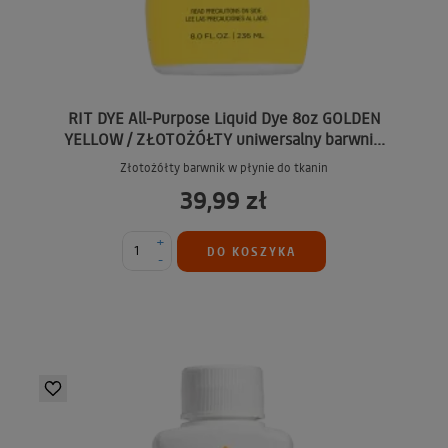
RIT DYE All-Purpose Liquid Dye 8oz GOLDEN
YELLOW / ZŁOTOŻÓŁTY uniwersalny barwni...
Złotożółty barwnik w płynie do tkanin
39,99 zł
+
DO KOSZYKA
-