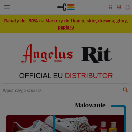
Rabaty do -50%
na
Markery do tkanin, skór, drewna, gliny,
papieru
OFFICIAL EU
DISTRIBUTOR
Wyszukaj
Malowanie