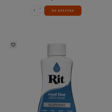
+
DO KOSZYKA
-