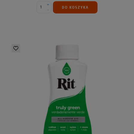
+
DO KOSZYKA
-