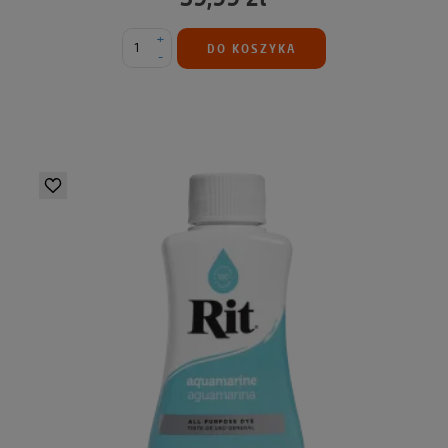
+
DO KOSZYKA
-