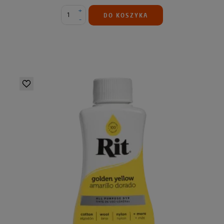
+
DO KOSZYKA
-