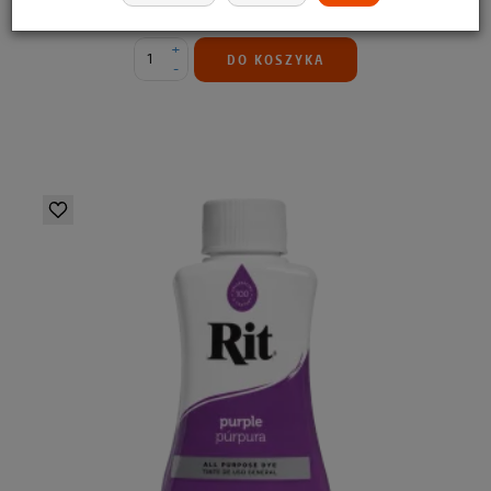
39,99 zł
+
DO KOSZYKA
-