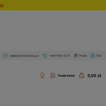
eru
sklep@customizacja.pl
+48 91 851 12 91
Polski
PLN
0,00 zł
Twoje konto