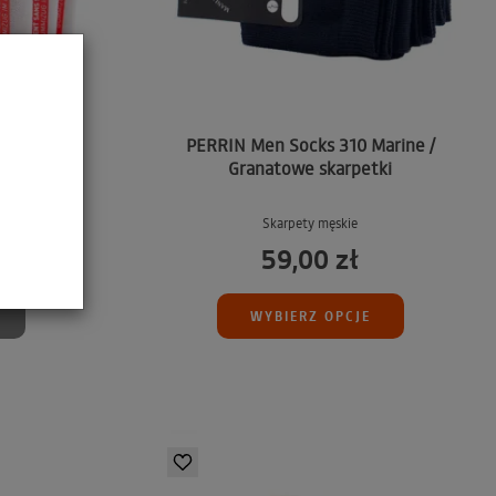
s Clair NO
PERRIN Men Socks 310 Marine /
ezuciskowe
Granatowe skarpetki
Skarpety męskie
59,00 zł
WYBIERZ OPCJE