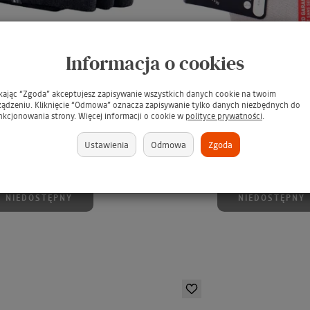
Informacja o cookies
N Men Knee Socks 490
PERRIN Men Socks 384 Gri
ikając “Zgoda” akceptujesz zapisywanie wszystkich danych cookie na twoim
hracite / Luksusowe
ELASTIC / Jasno szare b
ządzeniu. Kliknięcie “Odmowa” oznacza zapisywanie tylko danych niezbędnych do
nkcjonowania strony. Więcej informacji o cookie w
polityce prywatności
.
owe podkolanówki męskie
skarpety
Podkolanówki męskie
Skarpety męskie
Ustawienia
Odmowa
Zgoda
119,00 zł
69,00 zł
NIEDOSTĘPNY
NIEDOSTĘPNY