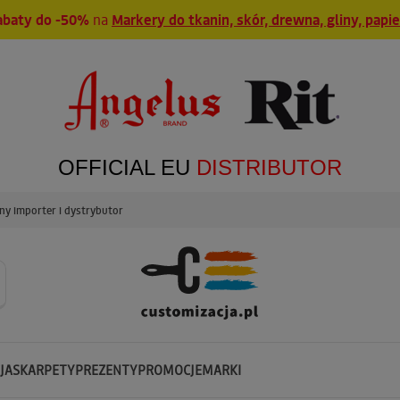
abaty do -50%
na
Markery do tkanin, skór, drewna, gliny, papi
OFFICIAL EU
DISTRIBUTOR
y importer i dystrybutor
JA
SKARPETY
PREZENTY
PROMOCJE
MARKI