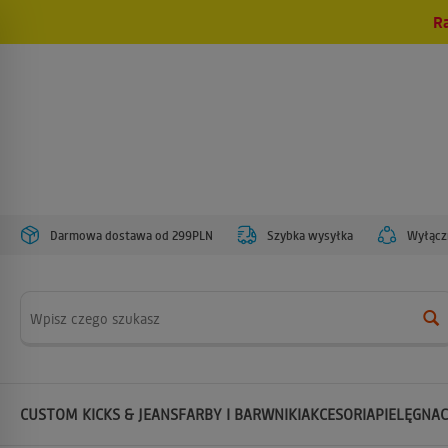
R
Darmowa dostawa od 299PLN
Szybka wysyłka
Wyłączn
Wyszukaj
CUSTOM KICKS & JEANS
FARBY I BARWNIKI
AKCESORIA
PIELĘGNAC