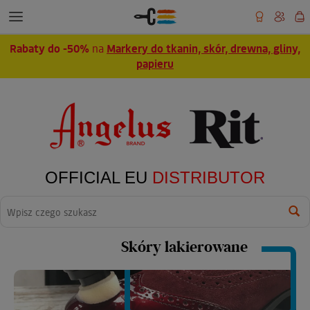
Rabaty do -50%
na
Markery do tkanin, skór, drewna, gliny,
papieru
OFFICIAL EU
DISTRIBUTOR
Wyszukaj
Skóry lakierowane