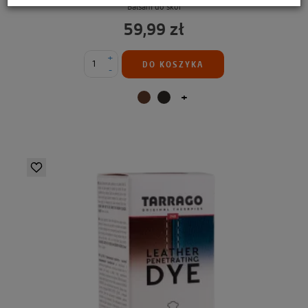
Balsam do skór
59,99 zł
+
DO KOSZYKA
-
+