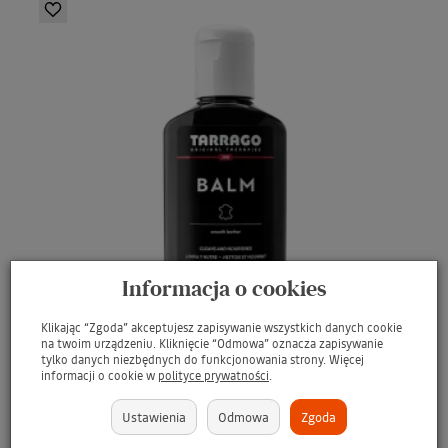
Informacja o cookies
Klikając “Zgoda” akceptujesz zapisywanie wszystkich danych cookie
na twoim urządzeniu. Kliknięcie “Odmowa” oznacza zapisywanie
tylko danych niezbędnych do funkcjonowania strony. Więcej
informacji o cookie w
polityce prywatności
.
TARRAGO Balm Leather Care 125ml #18 BLACK /
Ustawienia
Odmowa
Zgoda
CZARNY Balsam do czyszczenia i pielę...