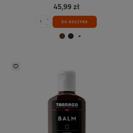
45,99 zł
+
DO KOSZYKA
-
+