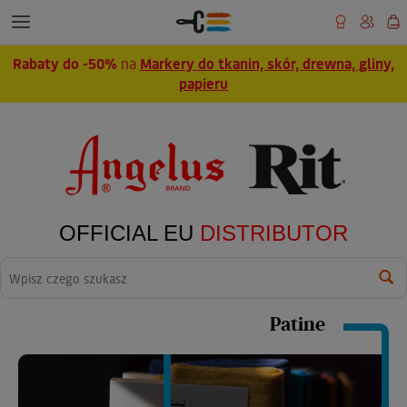
Rabaty do -50%
na
Markery do tkanin, skór, drewna, gliny,
papieru
OFFICIAL EU
DISTRIBUTOR
Wyszukaj
Patine