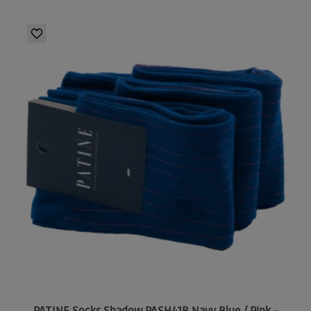
PATINE Socks Shadow PASH41B Navy Blue / Pink -