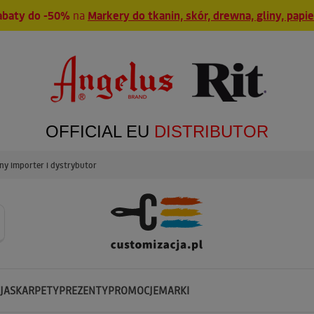
abaty do -50%
na
Markery do tkanin, skór, drewna, gliny, papi
OFFICIAL EU
DISTRIBUTOR
y importer i dystrybutor
JA
SKARPETY
PREZENTY
PROMOCJE
MARKI