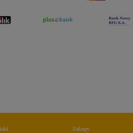
inki
Zakupy