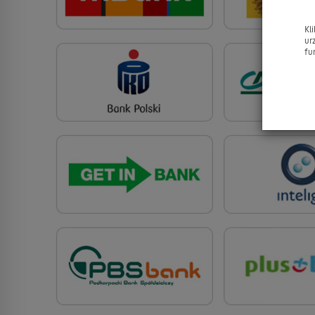
Kl
ur
fu