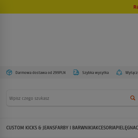
R
Darmowa dostawa od 299PLN
Szybka wysyłka
Wyłączn
Wyszukaj
CUSTOM KICKS & JEANS
FARBY I BARWNIKI
AKCESORIA
PIELĘGNAC