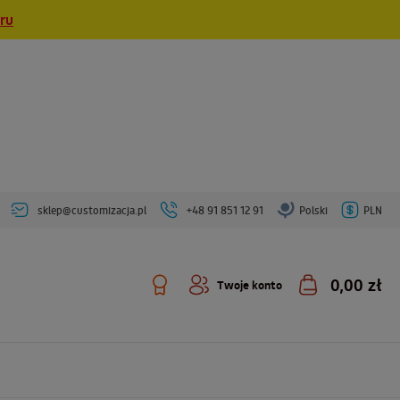
eru
sklep@customizacja.pl
+48 91 851 12 91
Polski
PLN
0,00 zł
Twoje konto