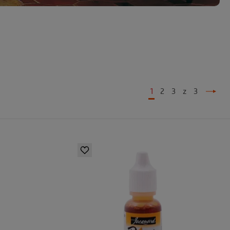
1
2
3
z
3