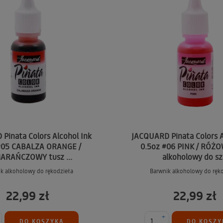
Pinata Colors Alcohol Ink
JACQUARD Pinata Colors A
#05 CABALZA ORANGE /
0.5oz #06 PINK / RÓŻO
ARAŃCZOWY tusz ...
alkoholowy do sz.
k alkoholowy do rękodzieła
Barwnik alkoholowy do ręk
22,99 zł
22,99 zł
+
DO KOSZYKA
DO KOSZY