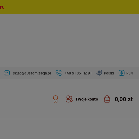
eru
sklep@customizacja.pl
+48 91 851 12 91
Polski
PLN
0,00 zł
Twoje konto