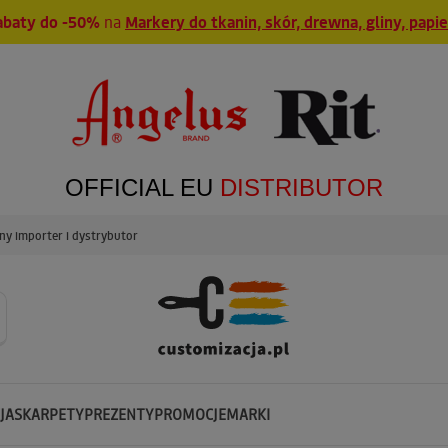
abaty do -50%
na
Markery do tkanin, skór, drewna, gliny, papi
OFFICIAL EU
DISTRIBUTOR
y importer i dystrybutor
JA
SKARPETY
PREZENTY
PROMOCJE
MARKI