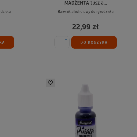
MADŻENTA tusz a...
odzieła
Barwnik alkoholowy do rękodzieła
22,99 zł
+
KA
DO KOSZYKA
-