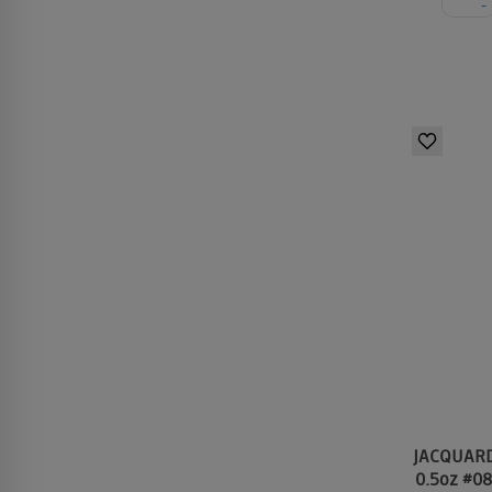
-
JACQUARD 
0.5oz #0