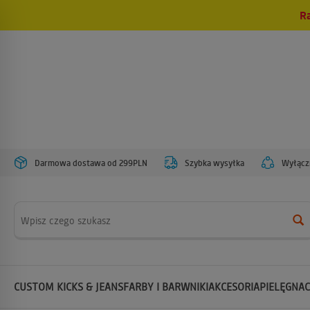
R
Darmowa dostawa od 299PLN
Szybka wysyłka
Wyłączn
Wyszukaj
CUSTOM KICKS & JEANS
FARBY I BARWNIKI
AKCESORIA
PIELĘGNAC