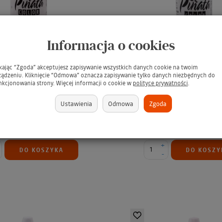
Informacja o cookies
Pinata Colors Alcohol Ink
JACQUARD Pinata Colors A
ikając “Zgoda” akceptujesz zapisywanie wszystkich danych cookie na twoim
0 BLANCO BLANCO / BIAŁY
0.5oz #31 MANTILLA B
ządzeniu. Kliknięcie “Odmowa” oznacza zapisywanie tylko danych niezbędnych do
nkcjonowania strony. Więcej informacji o cookie w
polityce prywatności
.
tusz alkoholo...
CZARNY tusz alkoho
k alkoholowy do rękodzieła
Barwnik alkoholowy do ręk
Ustawienia
Odmowa
Zgoda
22,99 zł
22,99 zł
+
DO KOSZYKA
DO KOSZY
-