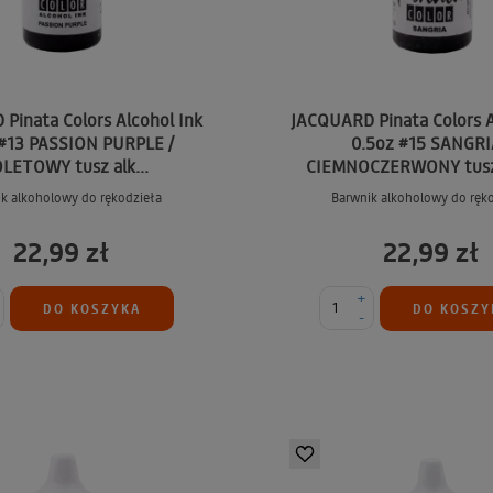
Pinata Colors Alcohol Ink
JACQUARD Pinata Colors A
 #13 PASSION PURPLE /
0.5oz #15 SANGRI
LETOWY tusz alk...
CIEMNOCZERWONY tusz 
k alkoholowy do rękodzieła
Barwnik alkoholowy do ręk
22,99 zł
22,99 zł
+
DO KOSZYKA
DO KOSZY
-