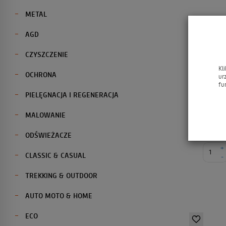
METAL
AGD
CZYSZCZENIE
JACQUARD 
Kl
OCHRONA
0.5oz #3
ur
fu
PIELĘGNACJA I REGENERACJA
Barwni
MALOWANIE
ODŚWIEŻACZE
+
CLASSIC & CASUAL
-
TREKKING & OUTDOOR
AUTO MOTO & HOME
ECO