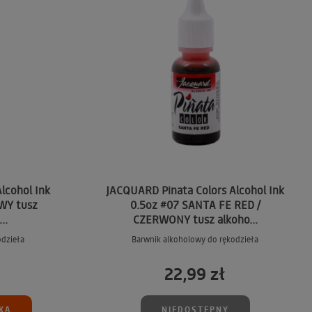
lcohol Ink
JACQUARD Pinata Colors Alcohol Ink
WY tusz
0.5oz #07 SANTA FE RED /
..
CZERWONY tusz alkoho...
odzieła
Barwnik alkoholowy do rękodzieła
22,99 zł
KA
NIEDOSTĘPNY