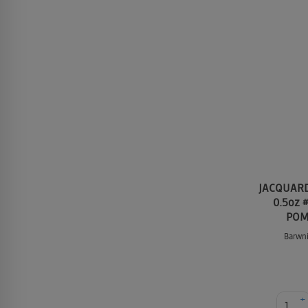
JACQUARD 
0.5oz 
POM
Barwni
+