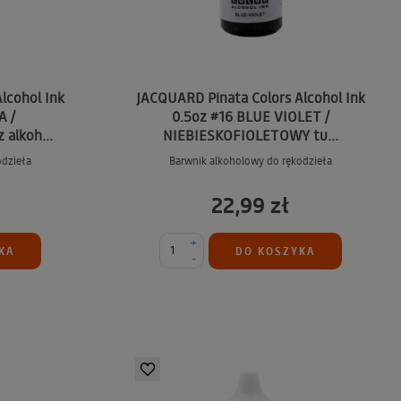
lcohol Ink
JACQUARD Pinata Colors Alcohol Ink
A /
0.5oz #16 BLUE VIOLET /
alkoh...
NIEBIESKOFIOLETOWY tu...
odzieła
Barwnik alkoholowy do rękodzieła
22,99 zł
+
KA
DO KOSZYKA
-