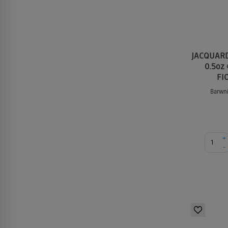
JACQUARD 
0.5oz
FIO
Barwni
+
-