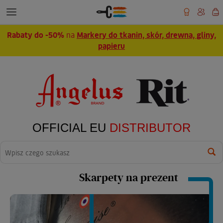
Rabaty do -50%
na
Markery do tkanin, skór, drewna, gliny,
papieru
OFFICIAL EU
DISTRIBUTOR
Wyszukaj
Skarpety na prezent