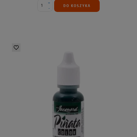
+
DO KOSZYKA
-