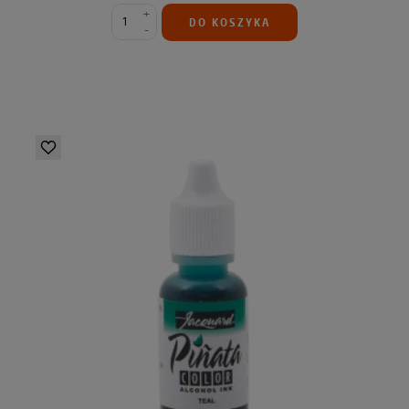
+
DO KOSZYKA
-