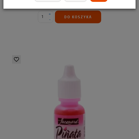
22,99 zł
+
DO KOSZYKA
-