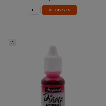
+
DO KOSZYKA
-