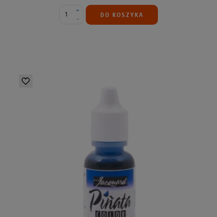
+
DO KOSZYKA
-