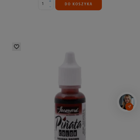
+
DO KOSZYKA
-