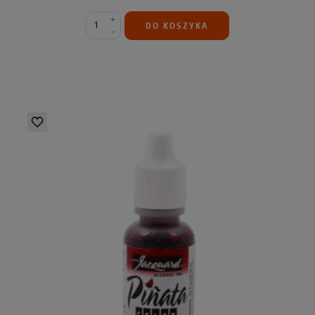
+
DO KOSZYKA
-