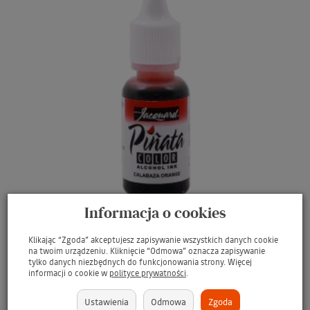
Informacja o cookies
Klikając “Zgoda” akceptujesz zapisywanie wszystkich danych cookie
na twoim urządzeniu. Kliknięcie “Odmowa” oznacza zapisywanie
JACQUARD Pinata Colors Alcohol Ink 0.5oz #05
tylko danych niezbędnych do funkcjonowania strony. Więcej
CABALZA ORANGE / POMARAŃCZOWY tusz ...
informacji o cookie w
polityce prywatności
.
Barwnik alkoholowy do rękodzieła
Ustawienia
Odmowa
Zgoda