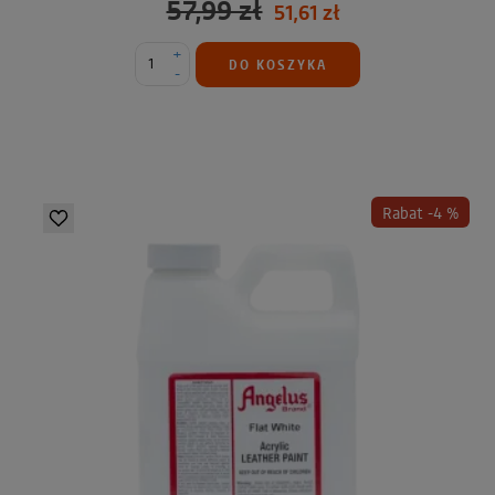
57,99 zł
51,61 zł
+
DO KOSZYKA
-
Rabat -4 %