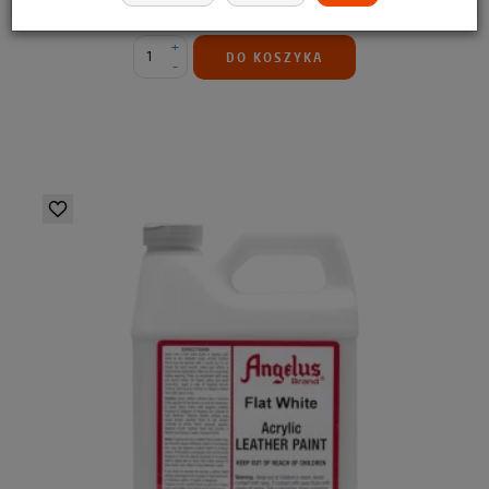
179,99 zł
172,79 zł
+
DO KOSZYKA
-