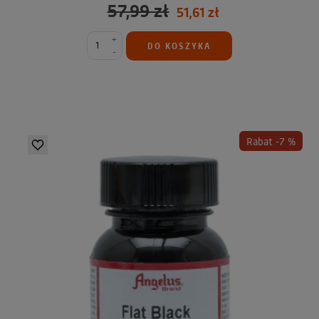
57,99 zł
51,61 zł
+
DO KOSZYKA
-
Rabat -7 %