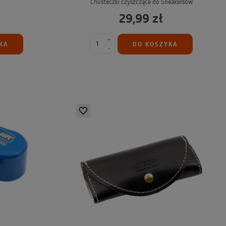
Chusteczki czyszczące do Sneakersów
29,99 zł
+
KA
DO KOSZYKA
-