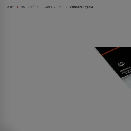
Start
NA SKRÓTY
AKCESORIA
Szmatki i gąbki