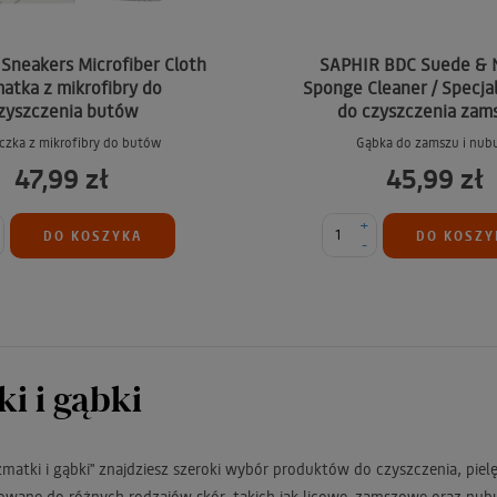
neakers Microfiber Cloth
SAPHIR BDC Suede & 
matka z mikrofibry do
Sponge Cleaner / Specja
zyszczenia butów
do czyszczenia zams
eczka z mikrofibry do butów
Gąbka do zamszu i nub
47,99 zł
45,99 zł
+
DO KOSZYKA
DO KOSZY
-
i i gąbki
zmatki i gąbki" znajdziesz szeroki wybór produktów do czyszczenia, pielę
owane do różnych rodzajów skór, takich jak licowe, zamszowe oraz nu