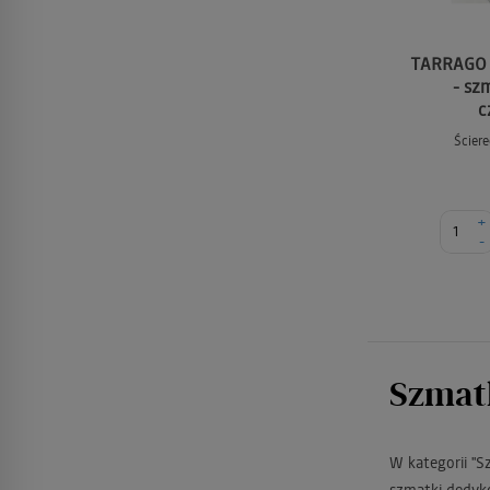
TARRAGO S
- sz
c
Ścier
+
-
Szmatk
W kategorii "S
szmatki dedyk