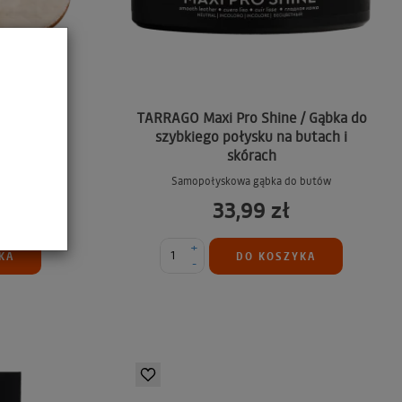
love /
TARRAGO Maxi Pro Shine / Gąbka do
ka
szybkiego połysku na butach i
skórach
Samopołyskowa gąbka do butów
33,99 zł
+
KA
DO KOSZYKA
-