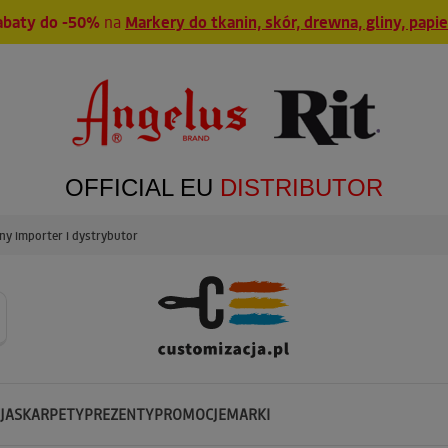
abaty do -50%
na
Markery do tkanin, skór, drewna, gliny, papi
OFFICIAL EU
DISTRIBUTOR
y importer i dystrybutor
JA
SKARPETY
PREZENTY
PROMOCJE
MARKI