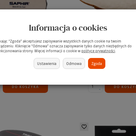
Informacja o cookies
BDC Cotton / Szmatka do
SAPHIR BDC Glacage G
ikając “Zgoda” akceptujesz zapisywanie wszystkich danych cookie na twoim
zenia i pielęgnacji skór
Rękawica polers
ządzeniu. Kliknięcie “Odmowa” oznacza zapisywanie tylko danych niezbędnych do
nkcjonowania strony. Więcej informacji o cookie w
polityce prywatności
.
Szmatka do butów
Rękawica polerska
Ustawienia
Odmowa
Zgoda
25,99 zł
199,99 zł
+
DO KOSZYKA
DO KOSZY
-