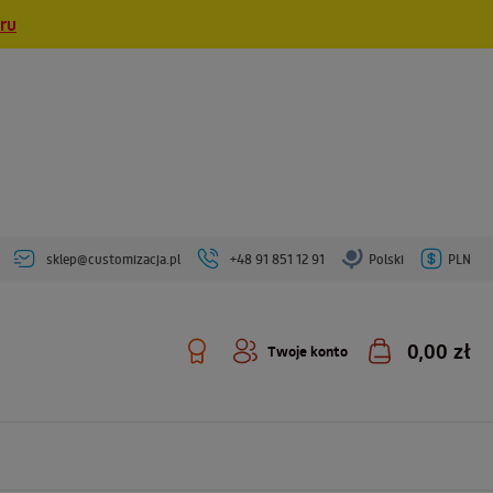
eru
sklep@customizacja.pl
+48 91 851 12 91
Polski
PLN
0,00 zł
Twoje konto