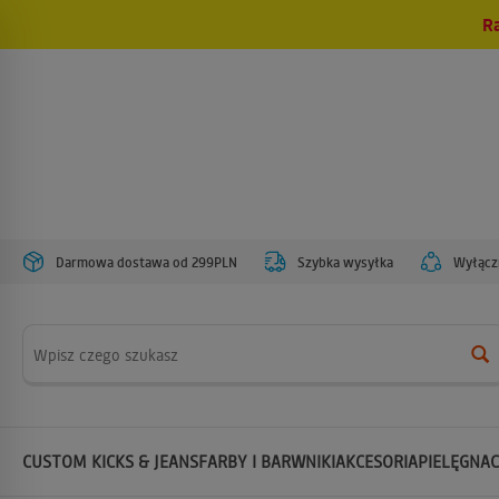
R
Darmowa dostawa od 299PLN
Szybka wysyłka
Wyłączn
Wyszukaj
CUSTOM KICKS & JEANS
FARBY I BARWNIKI
AKCESORIA
PIELĘGNAC