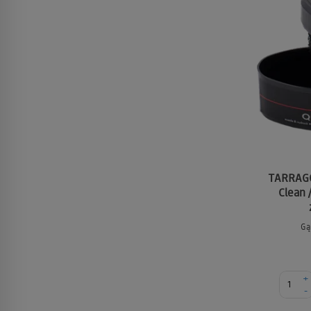
TARRAGO
Clean 
Gą
+
-