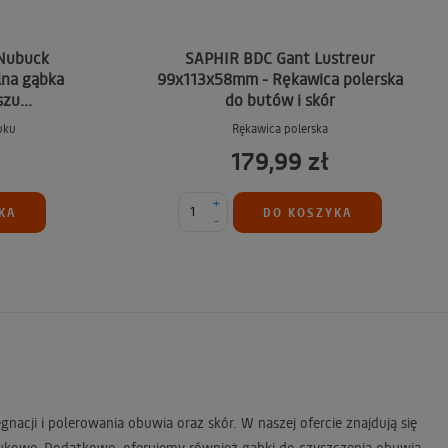
Nubuck
SAPHIR BDC Gant Lustreur
lna gąbka
99x113x58mm - Rękawica polerska
zu...
do butów i skór
uku
Rękawica polerska
179,99 zł
+
KA
DO KOSZYKA
-
gnacji i polerowania obuwia oraz skór. W naszej ofercie znajdują się
bukowe. Dodatkowo, oferujemy również gąbki do czyszczenia obuwia