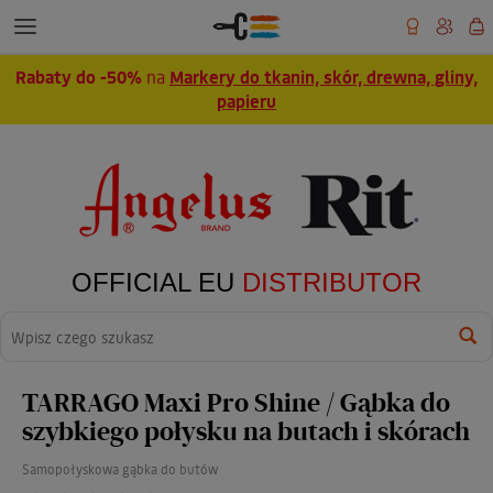
Rabaty do -50%
na
Markery do tkanin, skór, drewna, gliny,
papieru
OFFICIAL EU
DISTRIBUTOR
Wyszukaj
TARRAGO Maxi Pro Shine / Gąbka do
szybkiego połysku na butach i skórach
Samopołyskowa gąbka do butów