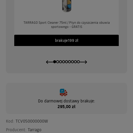
o
TARRAGO Sport Cleaner 75ml / Płyn do czyszczenia obuwia
sportowego - GRATIS
GO
brakuje
199 zł
Do darmowej dostawy brakuje:
295,00 zł
Kod:
TCV050000000W
Producent:
Tarrago