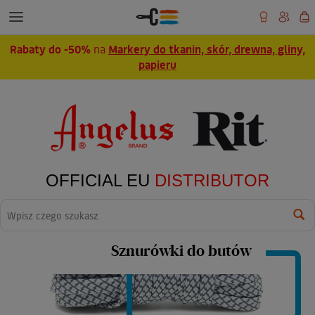
Rabaty do -50%
na
Markery do tkanin, skór, drewna, gliny,
papieru
OFFICIAL EU
DISTRIBUTOR
Wyszukaj
Sznurówki do butów