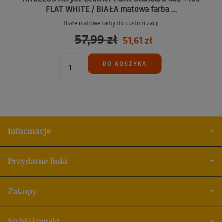
FLAT WHITE / BIAŁA matowa farba ...
Białe matowe farby do customizacji
57,99 zł
51,61 zł
DO KOSZYKA
Informacje
Przydatne linki
Zakupy
Szybki kontakt