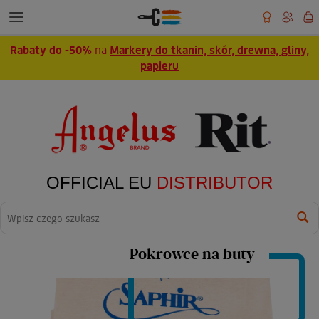
Rabaty do -50%
na
Markery do tkanin, skór, drewna, gliny,
papieru
OFFICIAL EU
DISTRIBUTOR
Wyszukaj
Pokrowce na buty