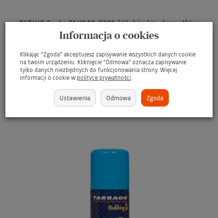
PATINE Socks PAKO02-2213 / Niebieskie skarpetki w
błękitne grochy
Informacja o cookies
Skarpety
Klikając “Zgoda” akceptujesz zapisywanie wszystkich danych cookie
35,00 zł
25,00 zł
na twoim urządzeniu. Kliknięcie “Odmowa” oznacza zapisywanie
tylko danych niezbędnych do funkcjonowania strony. Więcej
informacji o cookie w
polityce prywatności
.
WYBIERZ OPCJE
Ustawienia
Odmowa
Zgoda