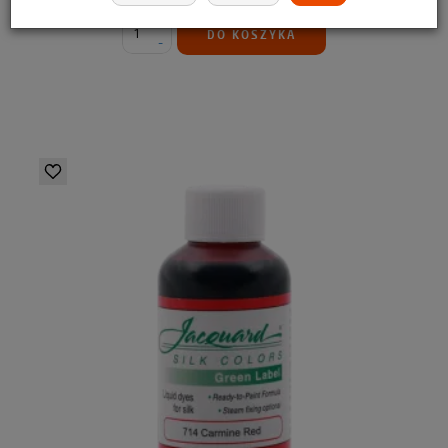
+
DO KOSZYKA
-