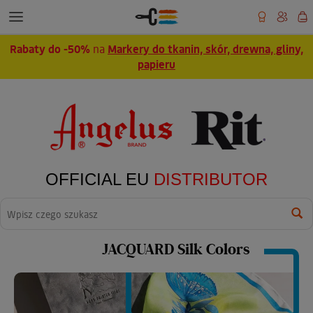
Rabaty do -50%
na
Markery do tkanin, skór, drewna, gliny,
papieru
OFFICIAL EU
DISTRIBUTOR
Wyszukaj
JACQUARD Silk Colors