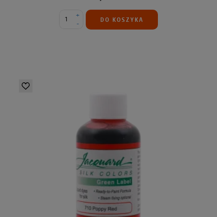
+
DO KOSZYKA
-