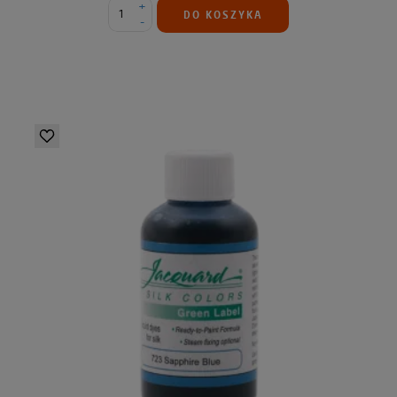
+
DO KOSZYKA
-