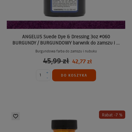
ANGELUS Suede Dye & Dressing 3oz #060
BURGUNDY / BURGUNDOWY barwnik do zamszu i ...
Burgundowa farba do zamszu i nubuku
45,99 zł
42,77 zł
+
DO KOSZYKA
-
Rabat -7 %