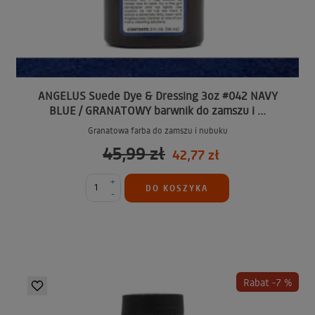
ANGELUS Suede Dye & Dressing 3oz #042 NAVY
BLUE / GRANATOWY barwnik do zamszu i ...
Granatowa farba do zamszu i nubuku
45,99 zł
42,77 zł
+
DO KOSZYKA
-
Rabat -7 %