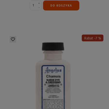
+
DO KOSZYKA
-
Rabat -7 %