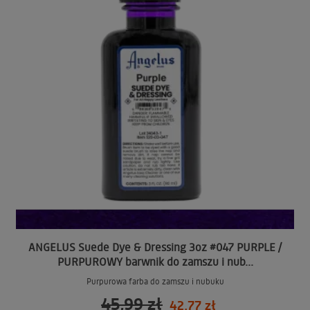
ANGELUS Suede Dye & Dressing 3oz #047 PURPLE /
PURPUROWY barwnik do zamszu i nub...
Purpurowa farba do zamszu i nubuku
45,99 zł
42,77 zł