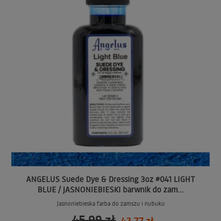
ANGELUS Suede Dye & Dressing 3oz #041 LIGHT
BLUE / JASNONIEBIESKI barwnik do zam...
Jasnoniebieska farba do zamszu i nubuku
45,99 zł
42,77 zł