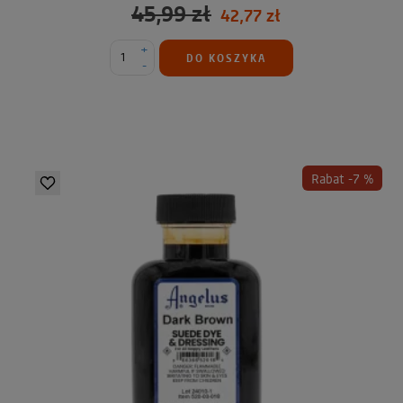
45,99 zł
42,77 zł
+
DO KOSZYKA
-
Rabat -7 %