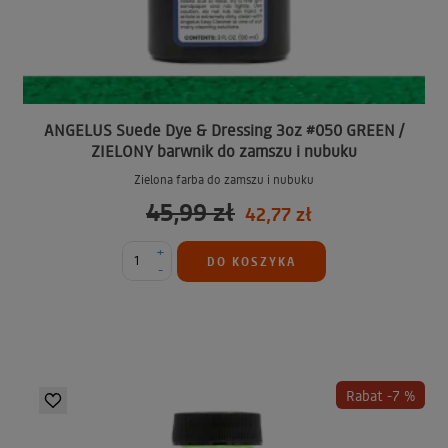
ANGELUS Suede Dye & Dressing 3oz #050 GREEN /
ZIELONY barwnik do zamszu i nubuku
Zielona farba do zamszu i nubuku
45,99 zł
42,77 zł
+
DO KOSZYKA
-
Rabat -7 %