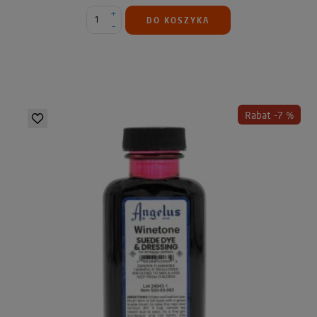
+
DO KOSZYKA
-
Rabat -7 %