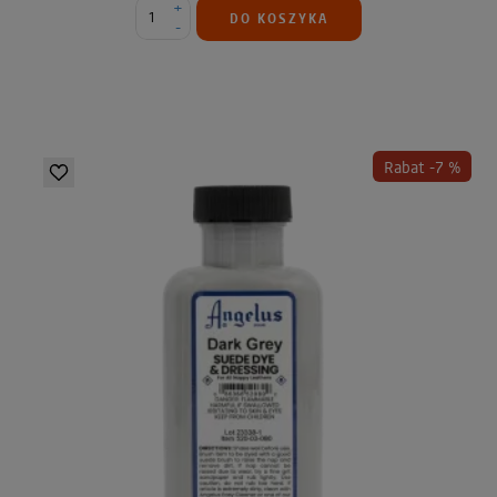
+
DO KOSZYKA
-
Rabat -7 %