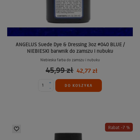
ANGELUS Suede Dye & Dressing 3oz #040 BLUE /
NIEBIESKI barwnik do zamszu i nubuku
Niebieska farba do zamszu i nubuku
45,99 zł
42,77 zł
+
DO KOSZYKA
-
Rabat -7 %