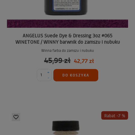
ANGELUS Suede Dye & Dressing 3oz #065
WINETONE / WINNY barwnik do zamszu i nubuku
Winna farba do zamszu i nubuku
45,99 zł
42,77 zł
+
DO KOSZYKA
-
Rabat -7 %