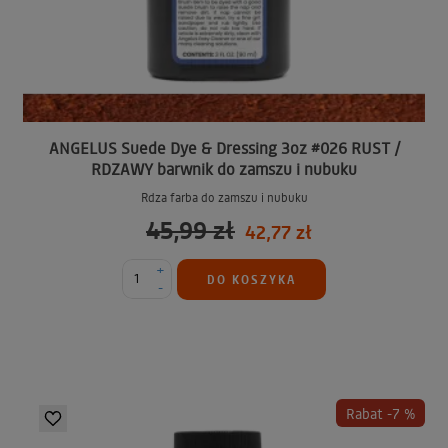
ANGELUS Suede Dye & Dressing 3oz #026 RUST /
RDZAWY barwnik do zamszu i nubuku
Rdza farba do zamszu i nubuku
45,99 zł
42,77 zł
+
DO KOSZYKA
-
Rabat -7 %