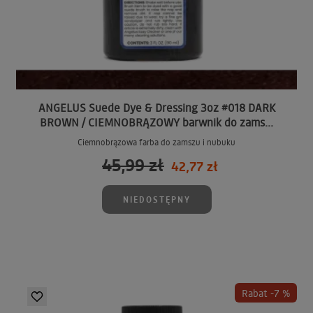
ANGELUS Suede Dye & Dressing 3oz #018 DARK
BROWN / CIEMNOBRĄZOWY barwnik do zams...
Ciemnobrązowa farba do zamszu i nubuku
45,99 zł
42,77 zł
NIEDOSTĘPNY
Rabat -7 %