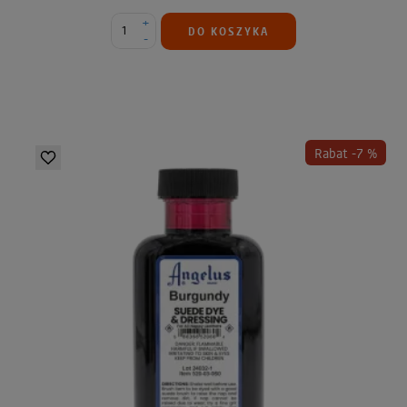
+
DO KOSZYKA
-
Rabat -7 %