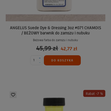
ANGELUS Suede Dye & Dressing 3oz #071 CHAMOIS
/ BEŻOWY barwnik do zamszu i nubuku
Beżowa farba do zamszu i nubuku
45,99 zł
42,77 zł
+
DO KOSZYKA
-
Rabat -7 %