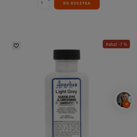
+
DO KOSZYKA
-
Rabat -7 %