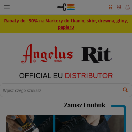
Rabaty do -50%
na
Markery do tkanin, skór, drewna, gliny,
papieru
OFFICIAL EU
DISTRIBUTOR
Wyszukaj
Zamsz i nubuk