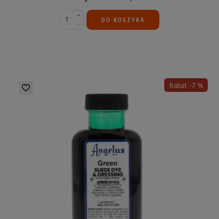
+
DO KOSZYKA
-
Rabat -7 %