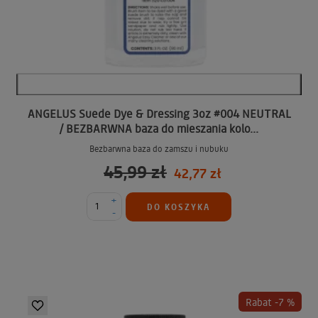
ANGELUS Suede Dye & Dressing 3oz #004 NEUTRAL
/ BEZBARWNA baza do mieszania kolo...
Bezbarwna baza do zamszu i nubuku
45,99 zł
42,77 zł
+
DO KOSZYKA
-
Rabat -7 %