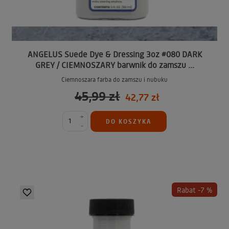
ANGELUS Suede Dye & Dressing 3oz #080 DARK
GREY / CIEMNOSZARY barwnik do zamszu ...
Ciemnoszara farba do zamszu i nubuku
45,99 zł
42,77 zł
+
DO KOSZYKA
-
Rabat -7 %