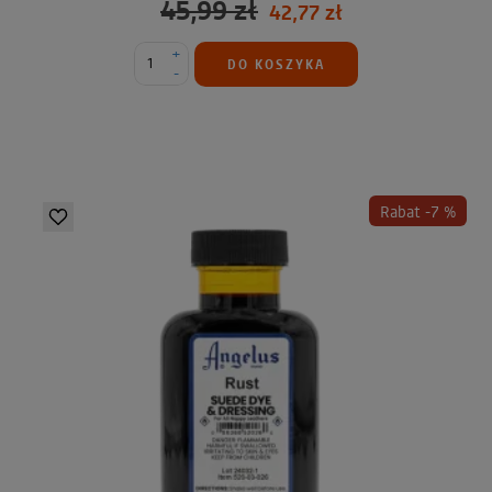
45,99 zł
42,77 zł
+
DO KOSZYKA
-
Rabat -7 %