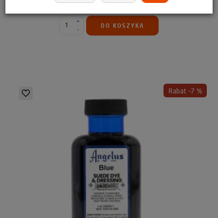
45,99 zł
42,77 zł
+
DO KOSZYKA
-
Rabat -7 %