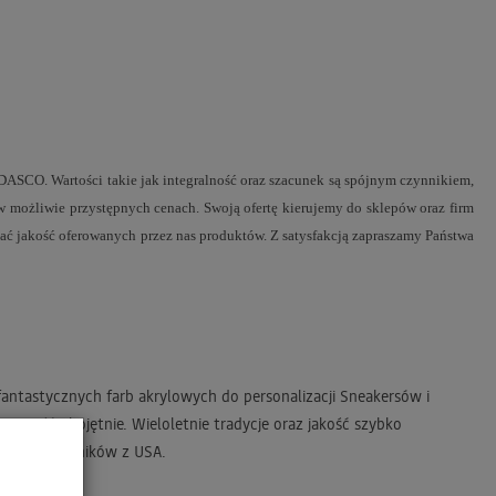
O. Wartości takie jak integralność oraz szacunek są spójnym czynnikiem,
w możliwie przystępnych cenach. Swoją ofertę kierujemy do sklepów oraz firm
nać jakość oferowanych przez nas produktów.
Z satysfakcją zapraszamy Państwa
antastycznych farb akrylowych do personalizacji Sneakersów i
 przejść obojętnie. Wieloletnie tradycje oraz jakość szybko
owych i barwników z USA.