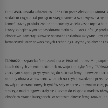
Firma
AVEL
została założona w 1977 roku przez Aleksandra Moura. W 
niedaleko Cognac. Od początku swego istnienia AVEL wyróżnia się po
kamień. Każdy produkt został opracowany w celu zaspokojenia bardzo
którzy są najlepszymi ambasadorami marki AVEL. AVEL oferuje produk
jakościowe, zawierają surowce naturalne i składniki aktywne. Przy i
farmaceutyki oraz nowoczesnych technologii. Wyroby są obecne i eksp
TARRAGO
, hiszpańska firma założona w 1940 roku przez Mr. Joaqu
latach 60-tych zmieniono kierunek rozwoju i politykę firmy. TARRA
znacznym stopniu przyczyniła się do sukcesu firmy - pierwsze opar
ochrony obuwia w Hiszpanii. W latach 80-tcyh prowadzona przez czł
rozwój i otwieranie nowych rynków szły w parze z rozwojem całej p
strategia marketingowa stały się kluczem do ekspansji marki w różn
jakośćią w swoich kategoriach. W ostatnim okresie firmę TARRAGO pr