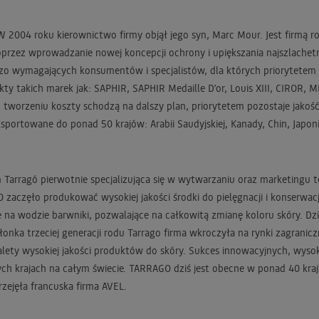
2004 roku kierownictwo firmy objął jego syn, Marc Mour. Jest firmą ro
przez wprowadzanie nowej koncepcji ochrony i upiększania najszlachetni
 wymagających konsumentów i specjalistów, dla których priorytetem jes
ty takich marek jak: SAPHIR, SAPHIR Medaille D'or, Louis XIII, CIROR,
ch tworzeniu koszty schodzą na dalszy plan, priorytetem pozostaje jakoś
ortowane do ponad 50 krajów: Arabii Saudyjskiej, Kanady, Chin, Japonii,
im Tarragó pierwotnie specjalizująca się w wytwarzaniu oraz marketing
GO zaczęło produkować wysokiej jakości środki do pielęgnacji i konser
te na wodzie barwniki, pozwalające na całkowitą zmianę koloru skóry. 
onka trzeciej generacji rodu Tarrago firma wkroczyła na rynki zagrani
alety wysokiej jakości produktów do skóry. Sukces innowacyjnych, wys
ych krajach na całym świecie. TARRAGO dziś jest obecne w ponad 40 kraj
zejęła francuska firma AVEL.