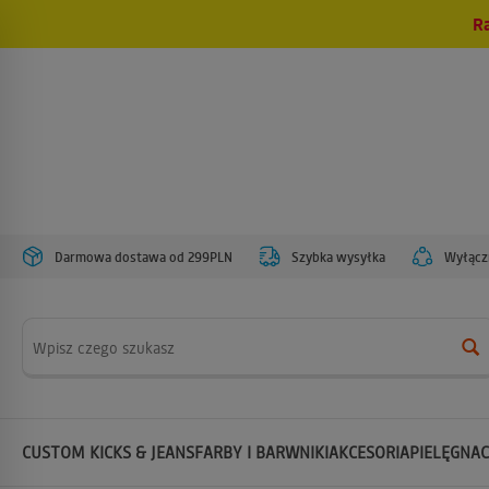
R
Darmowa dostawa od 299PLN
Szybka wysyłka
Wyłączn
Wyszukaj
CUSTOM KICKS & JEANS
FARBY I BARWNIKI
AKCESORIA
PIELĘGNAC