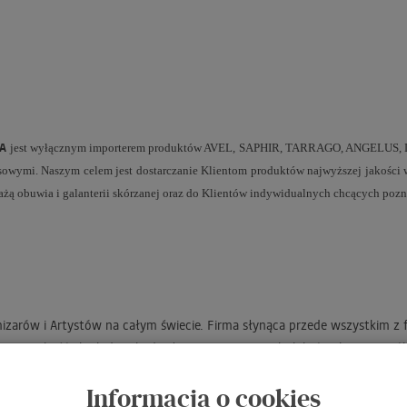
WA
jest wyłącznym importerem produktów AVEL, SAPHIR, TARRAGO, ANGELUS, DASC
esowymi.
Naszym celem jest dostarczanie Klientom produktów najwyższej jakości 
dażą obuwia i galanterii skórzanej oraz do Klientów indywidualnych chcących poz
zarów i Artystów na całym świecie. Firma słynąca przede wszystkim z f
 oraz jakość akryli do rękodzieła to argumenty, obok których nie sposób
ża sobie customizacji butów i ubrań bez charakterystycznych farb akryl
Informacja o cookies