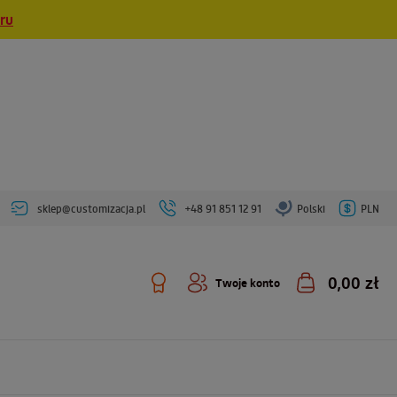
eru
sklep@customizacja.pl
+48 91 851 12 91
Polski
PLN
0,00 zł
Twoje konto