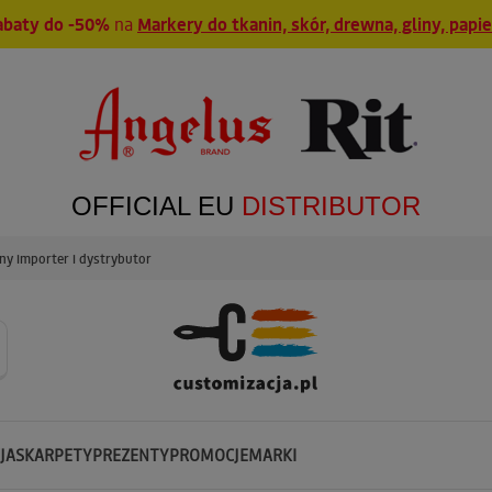
abaty do -50%
na
Markery do tkanin, skór, drewna, gliny, papi
OFFICIAL EU
DISTRIBUTOR
y importer i dystrybutor
JA
SKARPETY
PREZENTY
PROMOCJE
MARKI