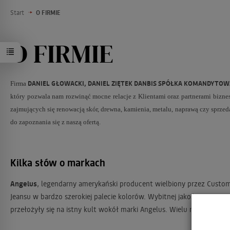
Start
O FIRMIE
O FIRMIE
DANIEL GŁOWACKI, DANIEL ZIĘTEK DANBIS SPÓŁKA KOMANDYTO
Firma
który pozwala nam rozwinąć mocne relacje z Klientami oraz partnerami bizn
zajmujących się renowacją skór, drewna, kamienia, metalu, naprawą czy sprze
do zapoznania się z naszą ofertą.
Kilka słów o markach
Angelus
, legendarny amerykański producent wielbiony przez Customi
Jeansu w bardzo szerokiej palecie kolorów. Wybitnej jakości pigmenty
przełożyły się na istny kult wokół marki Angelus. Wielu nie wyobra