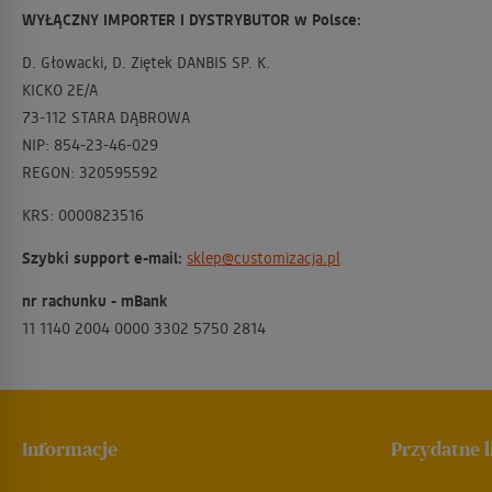
WYŁĄCZNY IMPORTER I DYSTRYBUTOR w Polsce:
D. Głowacki, D. Ziętek DANBIS SP. K.
KICKO 2E/A
73-112 STARA DĄBROWA
NIP: 854-23-46-029
REGON: 320595592
KRS: 0000823516
Szybki support e-mail:
sklep@customizacja.pl
nr rachunku - mBank
11 1140 2004 0000 3302 5750 2814
Informacje
Przydatne l