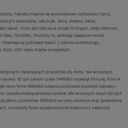
dzinną. Fabryka znajduje się w południowo-zachodniej Francji,
ejszych materiałów, takich jak: skóra, drewno, metal,
t jakość. Firma jest obecna w ponad 50 krajach, dzięki klientom,
 MECANO, TOLEMAIL. Produkty te, spełniają najwyższe normy
ć. Powstają na podstawie badań, z zakresu kosmetologii,
 Rosji, USA i wielu krajów europejskich.
u tekstylnych i farbowanych produktów dla domu. We wczesnych
wacji obuwia. W tym samym czasie TARRAGO rozwinął formułę, która w
Dzięki temu firma TARRAGO zrewolucjonizowała przemysł naprawy i
czne i zyskała międzynarodowe uznanie. We wczesnych latach 90-tych
okiej jakości produktów TARRAGO na rynku lokalnym oraz sprawdzona
ach, a produkty firmy są jednoznacznie kojarzone z najwyższą