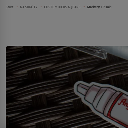
Start
NA SKRÓTY
CUSTOM KICKS & JEANS
Markery i Pisaki