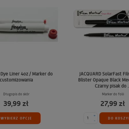
ye Liner 4oz / Marker do
JACQUARD SolarFast Fil
customizowania
Blister Opaque Black Me
Czarny pisak do .
Długopis do skór
Marker do folii
39,99 zł
27,99 zł
+
WYBIERZ OPCJE
DO KOSZY
-