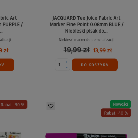
bric Art
JACQUARD Tee Juice Fabric Art
m PURPLE /
Marker Fine Point 0.08mm BLUE /
..
Niebieski pisak do...
lizacji
Niebieski marker do personalizacji
19,99 zł
9 zł
13,99 zł
+
KA
DO KOSZYKA
-
Nowości
Rabat -30 %
Rabat -40 %