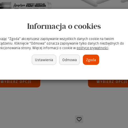
Informacja o cookies
S Empty Paint Marker /
ANGELUS Empty Tips Pain
ikając “Zgoda” akceptujesz zapisywanie wszystkich danych cookie na twoim
marker do napełniania
Zestaw wymiennych koń
ządzeniu. Kliknięcie “Odmowa” oznacza zapisywanie tylko danych niezbędnych do
nkcjonowania strony. Więcej informacji o cookie w
polityce prywatności
.
mi akrylowymi do c...
markerów 10szt
Markery na farbę
Zestaw wymiennych 10 końcówek
Ustawienia
Odmowa
Zgoda
32,99 zł
32,99 zł
WYBIERZ OPCJE
WYBIERZ OPCJE