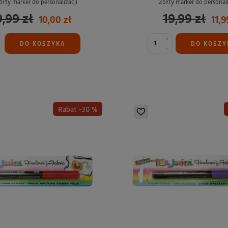
łty marker do personalizacji
Żółty marker do personali
9,99 zł
19,99 zł
10,00 zł
11,9
+
DO KOSZYKA
DO KOSZY
-
Rabat -30 %