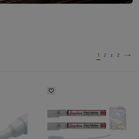
1
2
z
2