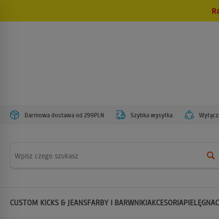
R
Darmowa dostawa od 299PLN
Szybka wysyłka
Wyłączn
Wyszukaj
CUSTOM KICKS & JEANS
FARBY I BARWNIKI
AKCESORIA
PIELĘGNAC