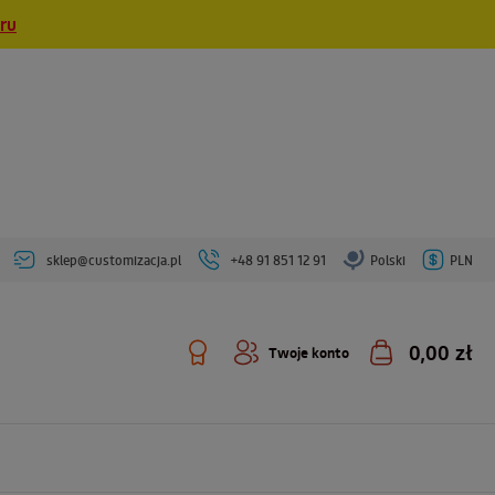
eru
sklep@customizacja.pl
+48 91 851 12 91
Polski
PLN
0,00 zł
Twoje konto