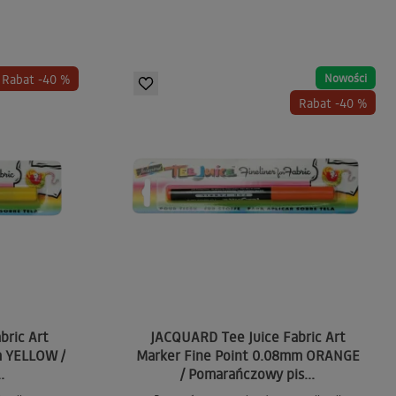
Nowości
Rabat -40 %
Rabat -40 %
bric Art
JACQUARD Tee Juice Fabric Art
m YELLOW /
Marker Fine Point 0.08mm ORANGE
.
/ Pomarańczowy pis...