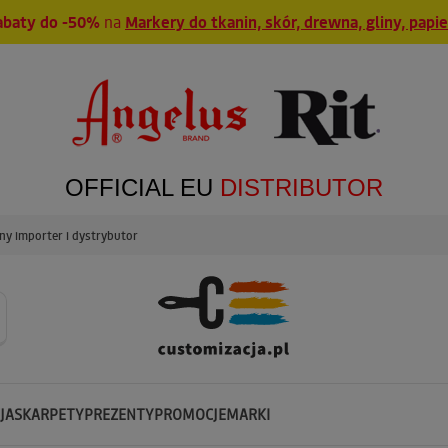
abaty do -50%
na
Markery do tkanin, skór, drewna, gliny, papi
OFFICIAL EU
DISTRIBUTOR
y importer i dystrybutor
JA
SKARPETY
PREZENTY
PROMOCJE
MARKI