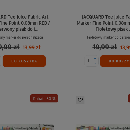
D Tee Juice Fabric Art
JACQUARD Tee Juice Fa
Fine Point 0.08mm RED /
Marker Fine Point 0.08m
erwony pisak do j...
Fioletowy pisak .
ny marker do personalizacji
Fioletowy marker do persona
9,99 zł
19,99 zł
13,99 zł
13,9
+
DO KOSZYKA
DO KOSZY
-
Rabat -30 %