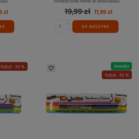
zacji
Pomarańczowy marker do personalizacji
19,99 zł
9 zł
11,99 zł
+
KA
DO KOSZYKA
-
Nowości
Rabat -30 %
Rabat -30 %