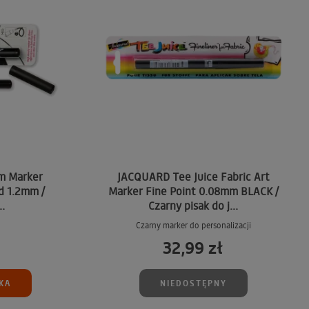
m Marker
JACQUARD Tee Juice Fabric Art
d 1.2mm /
Marker Fine Point 0.08mm BLACK /
..
Czarny pisak do j...
Czarny marker do personalizacji
32,99 zł
KA
NIEDOSTĘPNY