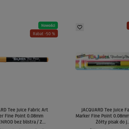
Nowości
Rabat -50 %
D Tee Juice Fabric Art
JACQUARD Tee Juice Fa
er Fine Point 0.08mm
Marker Fine Point 0.08m
ROD bez blistra / Z...
Żółty pisak do j..