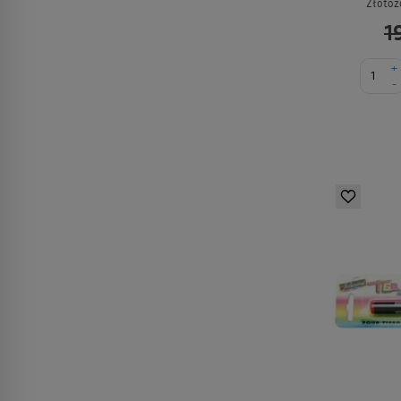
Złotożó
1
+
-