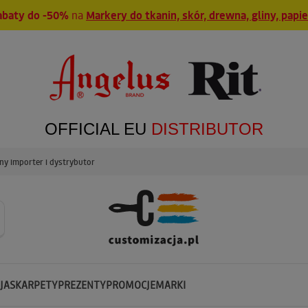
abaty do -50%
na
Markery do tkanin, skór, drewna, gliny, papi
OFFICIAL EU
DISTRIBUTOR
y importer i dystrybutor
JA
SKARPETY
PREZENTY
PROMOCJE
MARKI