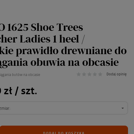
 1625 Shoe Trees
her Ladies 1 heel /
ie prawidło drewniane do
ągania obuwia na obcasie
Dodaj opinię
iągania butów na obcasie
 zł
/ szt.
zmiar:
DODAJ DO KOSZYKA