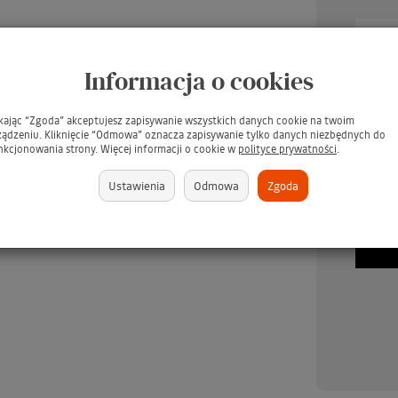
Informacja o cookies
ikając “Zgoda” akceptujesz zapisywanie wszystkich danych cookie na twoim
ządzeniu. Kliknięcie “Odmowa” oznacza zapisywanie tylko danych niezbędnych do
nkcjonowania strony. Więcej informacji o cookie w
polityce prywatności
.
UARD Tee Juice Fabric
TARRAGO Dubbin 50ml #00
TARR
Ustawienia
Odmowa
Zgoda
Marker Medium Point
INCOLORO / BEZBARWNY
/ Pł
BLUE / Niebieski pisak
tłuszcz do pielęgnacji skór -
s
jeansu, tkanin, skór,
GRATIS
ewna, gliny, papieru
(GRATIS)
brakuje
379 zł
brakuje
349 zł