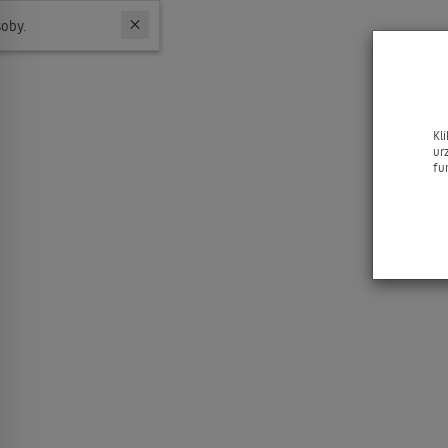
W ostatnich 7 dniach produktem interesują się
3
osoby.
Kl
ur
fu
JACQ
Art 
1.2mm 
do 
dr