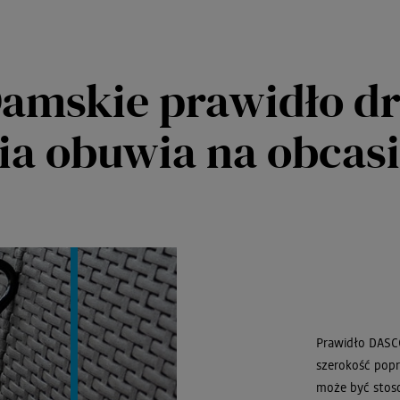
Damskie prawidło d
ia obuwia na obcasi
Prawidło DASCO
szerokość popr
może być stos