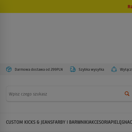
R
Darmowa dostawa od 299PLN
Szybka wysyłka
Wyłączn
Wyszukaj
CUSTOM KICKS & JEANS
FARBY I BARWNIKI
AKCESORIA
PIELĘGNAC