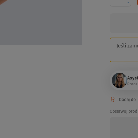
-
Jeśli zam
Asyst
P
o
r
o
z
Dodaj do T
Obserwuj prod