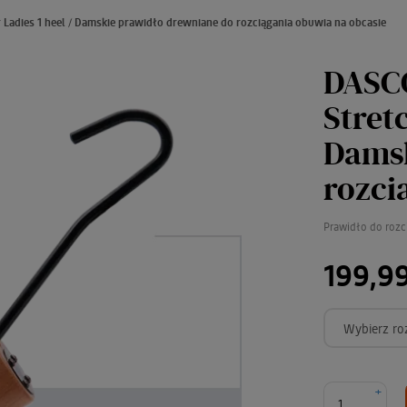
Ladies 1 heel / Damskie prawidło drewniane do rozciągania obuwia na obcasie
DASCO
Stretc
Damsk
rozci
Prawidło do rozc
199,99
Wybierz ro
+