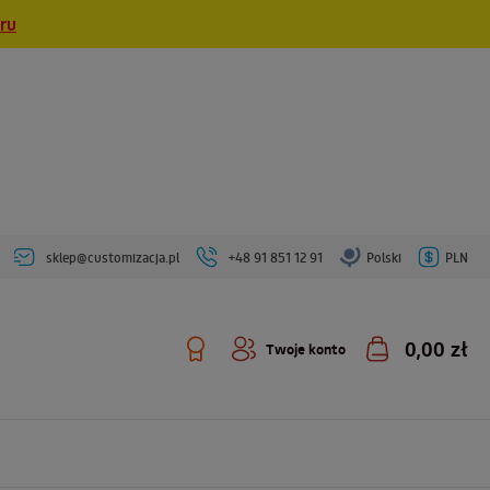
eru
sklep@customizacja.pl
+48 91 851 12 91
Polski
PLN
0,00 zł
Twoje konto