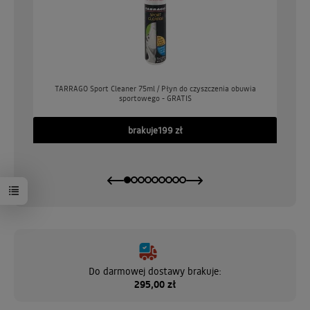
o
TARRAGO Sport Cleaner 75ml / Płyn do czyszczenia obuwia
sportowego - GRATIS
GO
brakuje
199 zł
Do darmowej dostawy brakuje:
295,00 zł