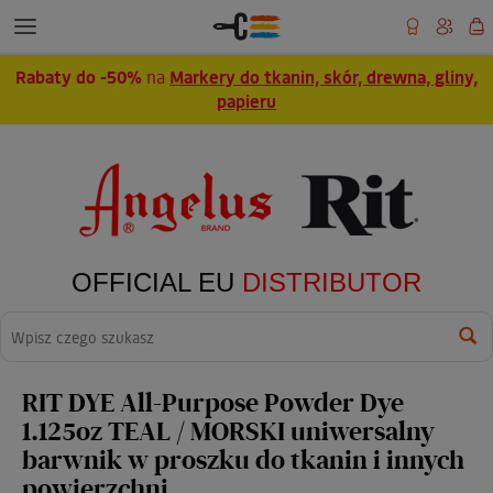
Rabaty do -50%
na
Markery do tkanin, skór, drewna, gliny,
papieru
OFFICIAL EU
DISTRIBUTOR
Wyszukaj
RIT DYE All-Purpose Powder Dye
1.125oz TEAL / MORSKI uniwersalny
barwnik w proszku do tkanin i innych
powierzchni