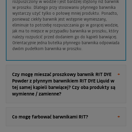
rozpuszczony w wodzie i jest bardziej stężony niż barwnik
w proszku. Dlatego przy stosowaniu płynnego barwnika
wystarczy użyć tylko o połowę mniej produktu. Ponadto,
ponieważ ciekły barwnik jest wstępnie wymieszany,
eliminuje to potrzebę rozpuszczania go w gorącej wodzie,
jak ma to miejsce w przypadku barwnika w proszku, który
należy rozpuścić przed dodaniem go do kąpieli barwiącej.
Orientacyjnie jedna butelka płynnego barwnika odpowiada
dwóm pudełkom barwnika w proszku.
Czy mogę mieszać proszkowy barwnik RIT DYE
Powder z płynnym barwnikiem RIT DYE Liquid w
tej samej kąpieli barwiącej? Czy oba produkty są
wymienne / zamienne?
Co mogę farbować barwnikami RIT?