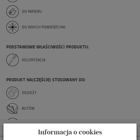
DO PAPIERU
DO INNYCH POWIERZCHNI
PODSTAWOWE WŁAŚCIWOŚCI PRODUKTU:
KOLORYZACJA
PRODUKT NAJCZĘŚCIEJ STOSOWANY DO:
ODZIEŻY
BUTÓW
TOREB I TOREBEK
W ostatnich 7 dniach produktem interesuje się
10
osób.
Informacja o cookies