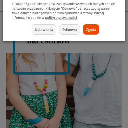
Opis produktu
Klikając “Zgoda” akceptujesz zapisywanie wszystkich danych cookie
na twoim urządzeniu. Kliknięcie “Odmowa” oznacza zapisywanie
tylko danych niezbędnych do funkcjonowania strony. Więcej
informacji o cookie w
polityce prywatności
.
Morski barwnik do
ubrań, dodatków i
Ustawienia
Odmowa
Zgoda
akcesoriów