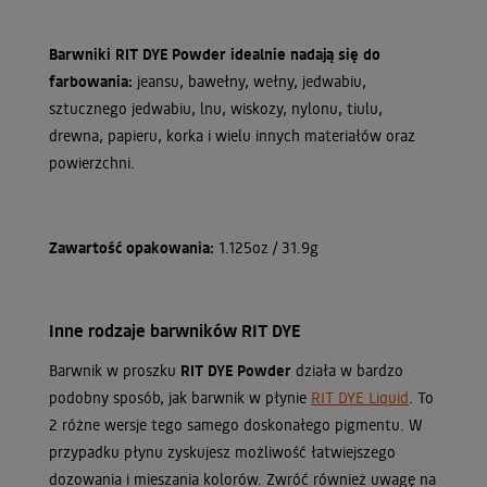
Barwniki RIT DYE Powder idealnie nadają się do
farbowania:
jeansu, bawełny, wełny, jedwabiu,
sztucznego jedwabiu, lnu, wiskozy, nylonu, tiulu,
drewna, papieru, korka i wielu innych materiałów oraz
powierzchni.
Zawartość opakowania:
1.125oz / 31.9g
Inne rodzaje barwników RIT DYE
Barwnik w proszku
RIT DYE Powder
działa w bardzo
podobny sposób, jak barwnik w płynie
RIT DYE Liquid
. To
2 różne wersje tego samego doskonałego pigmentu. W
przypadku płynu zyskujesz możliwość łatwiejszego
dozowania i mieszania kolorów. Zwróć również uwagę na