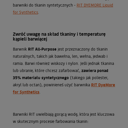
barwniki do tkanin syntetycznych -
RIT DYEMORE Liquid
for Synthetics
.
Zwróć uwagę na skład tkaniny i temperaturę
kąpieli barwiącej
Barwnik
RIT All-Purpose
jest przeznaczony do tkanin
naturalnych, takich jak bawełna, len, wełna, jedwab i
ramia. Barwi również wiskozy i nylon. Jeśli jednak tkanina
lub ubranie, które chcesz zafarbować,
zawiera ponad
35% materiału syntetycznego
(takiego jak poliester,
akryl lub octan), powinieneś użyć barwnika
RIT DyeMore
for Synthetics
.
Barwniki RIT uwielbiają gorącą wodę, która jest kluczowa
w skutecznym procesie farbowania tkanin: