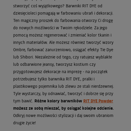
stworzyć coś wyjątkowego? Barwniki RIT DYE od
dziesięcioleci pomagają w farbowaniu ubrań i dekoracji.
Ten magiczny proszek do farbowania otworzy Ci drogę
do nowych możliwości w Twoim rękodziele. Za jego
pomocą możesz regenerować i zmieniać kolor tkanin i
innych materiałów. Ale możesz również tworzyć wzory
Ombre, farbować zanurzeniowo, osiągać efekty Tie Dye
lub Shibori. Niezależnie od tego, czy ratujesz wyblakłe
lub odbarwione jeansy, tworzysz kostium czy
przygotowujesz dekoracje na imprezę - na początek
potrzebujesz tylko barwnika RIT DYE, pralki i
plastikowego pojemnika lub zlewu ze stali nierdzewnej.
Tyle wystarczy, by odnawiać, tworzyć i dobrze się przy
tym bawić.
Różne kolory barwników
RIT DYE Powder
możesz ze sobą mieszać, by osiągać kolejne odcienie.
Odkryj nowe możliwości stylizacji i daj swoim ubraniom
drugie życie!