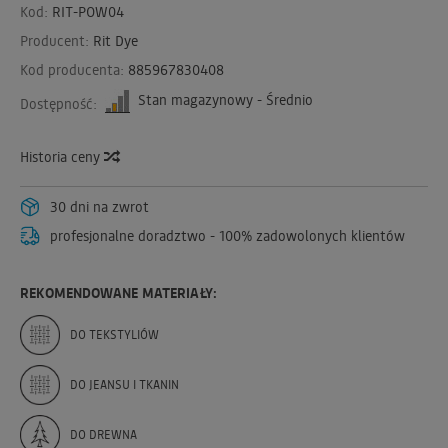
Kod:
RIT-POW04
Producent:
Rit Dye
Kod producenta:
885967830408
Stan magazynowy - Średnio
Dostępność:
Historia ceny
30 dni na zwrot
profesjonalne doradztwo - 100% zadowolonych klientów
REKOMENDOWANE MATERIAŁY:
DO TEKSTYLIÓW
DO JEANSU I TKANIN
DO DREWNA