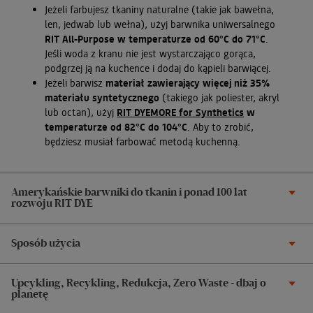
Jeżeli farbujesz tkaniny naturalne (takie jak bawełna,
len, jedwab lub wełna), użyj barwnika uniwersalnego
RIT All-Purpose w temperaturze od 60°C do 71°C
.
Jeśli woda z kranu nie jest wystarczająco gorąca,
podgrzej ją na kuchence i dodaj do kąpieli barwiącej.
Jeżeli barwisz
materiał zawierający więcej niż 35%
materiału syntetycznego
(takiego jak poliester, akryl
lub octan), użyj
RIT DYEMORE for Synthetics
w
temperaturze od 82°C do 104°C
. Aby to zrobić,
będziesz musiał farbować metodą kuchenną.
Amerykańskie barwniki do tkanin i ponad 100 lat
rozwoju RIT DYE
Sposób użycia
Upcykling, Recykling, Redukcja, Zero Waste - dbaj o
planetę