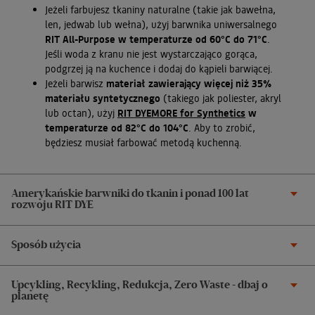
Jeżeli farbujesz tkaniny naturalne (takie jak bawełna,
len, jedwab lub wełna), użyj barwnika uniwersalnego
RIT All-Purpose w temperaturze od 60°C do 71°C
.
Jeśli woda z kranu nie jest wystarczająco gorąca,
podgrzej ją na kuchence i dodaj do kąpieli barwiącej.
Jeżeli barwisz
materiał zawierający więcej niż 35%
materiału syntetycznego
(takiego jak poliester, akryl
lub octan), użyj
RIT DYEMORE for Synthetics
w
temperaturze od 82°C do 104°C
. Aby to zrobić,
będziesz musiał farbować metodą kuchenną.
Amerykańskie barwniki do tkanin i ponad 100 lat
rozwoju RIT DYE
Sposób użycia
Upcykling, Recykling, Redukcja, Zero Waste - dbaj o
planetę