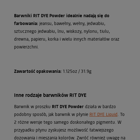
Barwniki RIT DYE Powder idealnie nadają się do
farbowania:
jeansu, bawełny, wełny, jedwabiu,
sztucznego jedwabiu, lnu, wiskozy, nylonu, tiulu,
drewna, papieru, korka i wielu innych materiałów oraz
powierzchni.
Zawartość opakowania:
1.125oz / 31.9g
Inne rodzaje barwników RIT DYE
Barwnik w proszku
RIT DYE Powder
działa w bardzo
podobny sposób, jak barwnik w płynie
RIT DYE Liquid
. To
2 różne wersje tego samego doskonałego pigmentu. W
przypadku płynu zyskujesz możliwość łatwiejszego
dozowania i mieszania kolorów. Zwróć również uwagę na