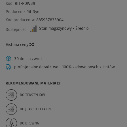
Kod:
RIT-POW39
Producent:
Rit Dye
Kod producenta:
885967833904
Stan magazynowy - Średnio
Dostępność:
Historia ceny
30 dni na zwrot
profesjonalne doradztwo - 100% zadowolonych klientów
REKOMENDOWANE MATERIAŁY:
DO TEKSTYLIÓW
DO JEANSU I TKANIN
DO DREWNA