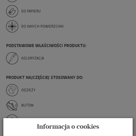
DO PAPIERU
DO INNYCH POWIERZCHNI
PODSTAWOWE WŁAŚCIWOŚCI PRODUKTU:
KOLORYZACJA
PRODUKT NAJCZĘŚCIEJ STOSOWANY DO:
ODZIEŻY
BUTÓW
TOREB I TOREBEK
Informacja o cookies