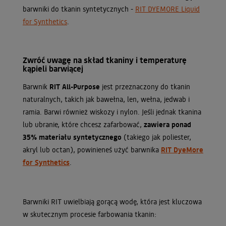
barwniki do tkanin syntetycznych -
RIT DYEMORE Liquid
for Synthetics
.
Zwróć uwagę na skład tkaniny i temperaturę
kąpieli barwiącej
Barwnik
RIT All-Purpose
jest przeznaczony do tkanin
naturalnych, takich jak bawełna, len, wełna, jedwab i
ramia. Barwi również wiskozy i nylon. Jeśli jednak tkanina
lub ubranie, które chcesz zafarbować,
zawiera ponad
35% materiału syntetycznego
(takiego jak poliester,
akryl lub octan), powinieneś użyć barwnika
RIT DyeMore
for Synthetics
.
Barwniki RIT uwielbiają gorącą wodę, która jest kluczowa
w skutecznym procesie farbowania tkanin: