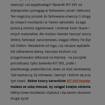
stworzyć coś wyjątkowego? Barwniki RIT DYE od
dziesięcioleci pomagają w farbowaniu ubrań i dekoracji.
Ten magiczny proszek do farbowania otworzy Ci drogę
do nowych możliwości w Twoim rękodziele. Za jego
pomocą możesz regenerować i zmieniać kolor tkanin i
innych materiałów. Ale możesz również tworzyć wzory
Ombre, farbować zanurzeniowo, osiągać efekty Tie Dye
lub Shibori. Niezależnie od tego, czy ratujesz wyblakłe
lub odbarwione jeansy, tworzysz kostium czy
przygotowujesz dekoracje na imprezę - na początek
potrzebujesz tylko barwnika RIT DYE, pralki i
plastikowego pojemnika lub zlewu ze stali nierdzewnej.
Tyle wystarczy, by odnawiać, tworzyć i dobrze się przy
tym bawić.
Różne kolory barwników
RIT DYE Powder
możesz ze sobą mieszać, by osiągać kolejne odcienie.
Odkryj nowe możliwości stylizacji i daj swoim ubraniom
drugie życie!