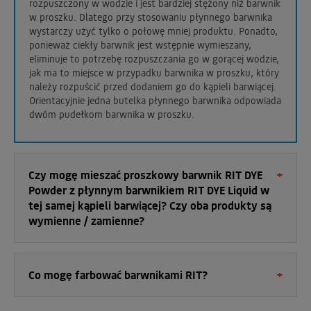
rozpuszczony w wodzie i jest bardziej stężony niż barwnik
w proszku. Dlatego przy stosowaniu płynnego barwnika
wystarczy użyć tylko o połowę mniej produktu. Ponadto,
ponieważ ciekły barwnik jest wstępnie wymieszany,
eliminuje to potrzebę rozpuszczania go w gorącej wodzie,
jak ma to miejsce w przypadku barwnika w proszku, który
należy rozpuścić przed dodaniem go do kąpieli barwiącej.
Orientacyjnie jedna butelka płynnego barwnika odpowiada
dwóm pudełkom barwnika w proszku.
Czy mogę mieszać proszkowy barwnik RIT DYE
Powder z płynnym barwnikiem RIT DYE Liquid w
tej samej kąpieli barwiącej? Czy oba produkty są
wymienne / zamienne?
Co mogę farbować barwnikami RIT?