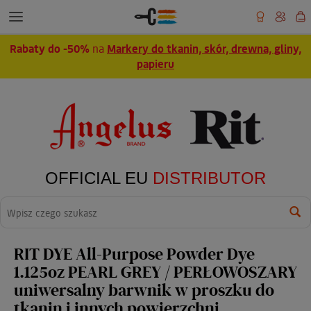
Rabaty do -50%
na
Markery do tkanin, skór, drewna, gliny,
papieru
OFFICIAL EU
DISTRIBUTOR
Wyszukaj
RIT DYE All-Purpose Powder Dye
1.125oz PEARL GREY / PERŁOWOSZARY
uniwersalny barwnik w proszku do
tkanin i innych powierzchni