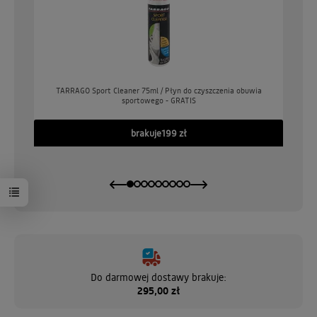
o
TARRAGO Sport Cleaner 75ml / Płyn do czyszczenia obuwia
sportowego - GRATIS
GO
brakuje
199 zł
Do darmowej dostawy brakuje:
295,00 zł