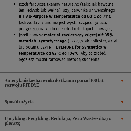
Jeżeli farbujesz tkaniny naturalne (takie jak bawełna,
len, jedwab lub wełna), użyj barwnika uniwersalnego
RIT All-Purpose w temperaturze od 60°C do 71°C
.
Jeśli woda z kranu nie jest wystarczająco gorąca,
podgrzej ją na kuchence i dodaj do kąpieli barwiącej.
Jeżeli barwisz
materiał zawierający więcej niż 35%
materiału syntetycznego
(takiego jak poliester, akryl
lub octan), użyj
RIT DYEMORE for Synthetics
w
temperaturze od 82°C do 104°C
. Aby to zrobić,
będziesz musiał farbować metodą kuchenną.
Amerykańskie barwniki do tkanin i ponad 100 lat
rozwoju RIT DYE
Sposób użycia
Upcykling, Recykling, Redukcja, Zero Waste - dbaj o
planetę