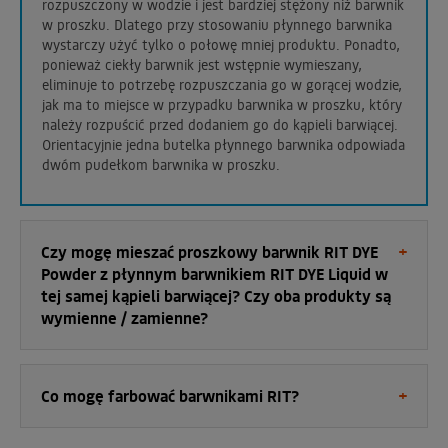
rozpuszczony w wodzie i jest bardziej stężony niż barwnik
w proszku. Dlatego przy stosowaniu płynnego barwnika
wystarczy użyć tylko o połowę mniej produktu. Ponadto,
ponieważ ciekły barwnik jest wstępnie wymieszany,
eliminuje to potrzebę rozpuszczania go w gorącej wodzie,
jak ma to miejsce w przypadku barwnika w proszku, który
należy rozpuścić przed dodaniem go do kąpieli barwiącej.
Orientacyjnie jedna butelka płynnego barwnika odpowiada
dwóm pudełkom barwnika w proszku.
Czy mogę mieszać proszkowy barwnik RIT DYE
Powder z płynnym barwnikiem RIT DYE Liquid w
tej samej kąpieli barwiącej? Czy oba produkty są
wymienne / zamienne?
Co mogę farbować barwnikami RIT?