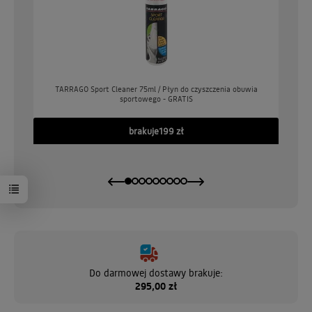
o
TARRAGO Sport Cleaner 75ml / Płyn do czyszczenia obuwia
sportowego - GRATIS
GO
brakuje
199 zł
Do darmowej dostawy brakuje:
295,00 zł