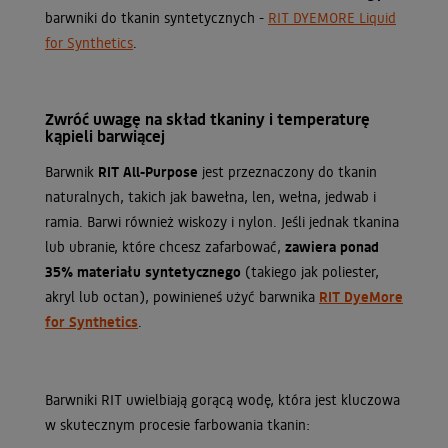
barwniki do tkanin syntetycznych -
RIT DYEMORE Liquid
for Synthetics
.
Zwróć uwagę na skład tkaniny i temperaturę
kąpieli barwiącej
Barwnik
RIT All-Purpose
jest przeznaczony do tkanin
naturalnych, takich jak bawełna, len, wełna, jedwab i
ramia. Barwi również wiskozy i nylon. Jeśli jednak tkanina
lub ubranie, które chcesz zafarbować,
zawiera ponad
35% materiału syntetycznego
(takiego jak poliester,
akryl lub octan), powinieneś użyć barwnika
RIT DyeMore
for Synthetics
.
Barwniki RIT uwielbiają gorącą wodę, która jest kluczowa
w skutecznym procesie farbowania tkanin: