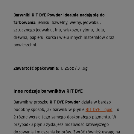
Barwniki RIT DYE Powder idealnie nadają się do
farbowania:
jeansu, bawełny, wełny, jedwabiu,
sztucznego jedwabiu, lnu, wiskozy, nylonu, tiulu,
drewna, papieru, korka i wielu innych materiałów oraz
powierzchni.
Zawartość opakowania:
1.125oz / 31.9g
Inne rodzaje barwników RIT DYE
Barwnik w proszku
RIT DYE Powder
działa w bardzo
podobny sposób, jak barwnik w płynie
RIT DYE Liquid
. To
2 różne wersje tego samego doskonałego pigmentu. W
przypadku płynu zyskujesz możliwość łatwiejszego
dozowania i mieszania kolorów. Zwróć również uwagę na