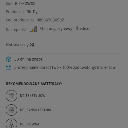
Kod:
RIT-POW05
Producent:
Rit Dye
Kod producenta:
885967830507
Stan magazynowy - Średnio
Dostępność:
Historia ceny
30 dni na zwrot
profesjonalne doradztwo - 100% zadowolonych klientów
REKOMENDOWANE MATERIAŁY:
DO TEKSTYLIÓW
DO JEANSU I TKANIN
DO DREWNA