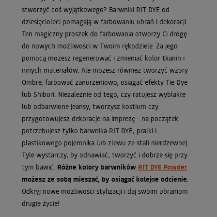
stworzyć coś wyjątkowego? Barwniki RIT DYE od
dziesięcioleci pomagają w farbowaniu ubrań i dekoracji.
Ten magiczny proszek do farbowania otworzy Ci drogę
do nowych możliwości w Twoim rękodziele. Za jego
pomocą możesz regenerować i zmieniać kolor tkanin i
innych materiałów. Ale możesz również tworzyć wzory
Ombre, farbować zanurzeniowo, osiągać efekty Tie Dye
lub Shibori. Niezależnie od tego, czy ratujesz wyblakłe
lub odbarwione jeansy, tworzysz kostium czy
przygotowujesz dekoracje na imprezę - na początek
potrzebujesz tylko barwnika RIT DYE, pralki i
plastikowego pojemnika lub zlewu ze stali nierdzewnej.
Tyle wystarczy, by odnawiać, tworzyć i dobrze się przy
tym bawić.
Różne kolory barwników
RIT DYE Powder
możesz ze sobą mieszać, by osiągać kolejne odcienie.
Odkryj nowe możliwości stylizacji i daj swoim ubraniom
drugie życie!