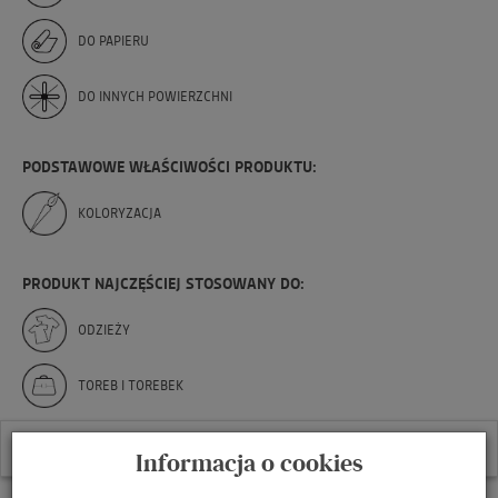
DO PAPIERU
DO INNYCH POWIERZCHNI
PODSTAWOWE WŁAŚCIWOŚCI PRODUKTU:
KOLORYZACJA
PRODUKT NAJCZĘŚCIEJ STOSOWANY DO:
ODZIEŻY
TOREB I TOREBEK
BUTÓW
Informacja o cookies