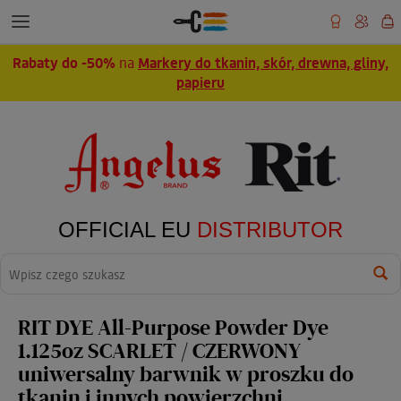
Rabaty do -50%
na
Markery do tkanin, skór, drewna, gliny,
papieru
OFFICIAL EU
DISTRIBUTOR
Wyszukaj
RIT DYE All-Purpose Powder Dye
1.125oz SCARLET / CZERWONY
uniwersalny barwnik w proszku do
tkanin i innych powierzchni