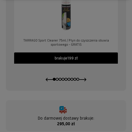
o
TARRAGO Sport Cleaner 75ml / Płyn do czyszczenia obuwia
sportowego - GRATIS
GO
brakuje
199 zł
Do darmowej dostawy brakuje:
295,00 zł