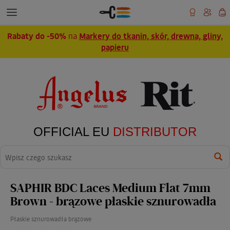
Rabaty do -50%
na
Markery do tkanin, skór, drewna, gliny,
papieru
OFFICIAL EU
DISTRIBUTOR
Wyszukaj
SAPHIR BDC Laces Medium Flat 7mm
Brown - brązowe płaskie sznurowadła
Płaskie sznurowadła brązowe