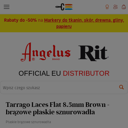
Rabaty do -50%
na
Markery do tkanin, skór, drewna, gliny,
papieru
OFFICIAL EU
DISTRIBUTOR
Wyszukaj
Tarrago Laces Flat 8.5mm Brown -
brązowe płaskie sznurowadła
Płaskie brązowe sznurowadła