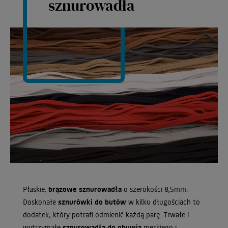
sznurowadła
Płaskie,
brązowe sznurowadła
o szerokości 8,5mm.
Doskonałe
sznurówki do butów
w kilku długościach to
dodatek, który potrafi odmienić każdą parę. Trwałe i
wytrzymałe
sznurowadła do obuwia
męskiego i