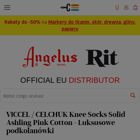
Rabaty do -50%
na
Markery do tkanin, skór, drewna, gliny,
papieru
OFFICIAL EU
DISTRIBUTOR
Wyszukaj
VICCEL / CELCHUK Knee Socks Solid
Ashling Pink Cotton - Luksusowe
podkolanówki