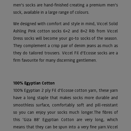
men’s socks are hand-finished creating a premium men’s
sock, available in a large range of colours.
We designed with comfort and style in mind, Viccel Solid
Ashling Pink cotton socks 6×2 and 8×2 Rib from Viccel
Dress socks will become your go-to socks of the season.
They complement a crisp pair of denim jeans as much as
they do tailored trousers. Viccel Fil d’Ecosse socks are a
firm favourite for many discerning gentlemen.
100% Egyptian Cotton
100% Egyptian 2 ply Fil d’Ecosse cotton yarn, these yarn
have a long staple that makes socks more durable and
smoothless surface, comfortably soft and pill-resistant
so you can enjoy your socks much longer.The fibres of
this ‘Giza 88’ Egyptian Cotton are very long, which
means that they can be spun into a very fine yarn.Viccel