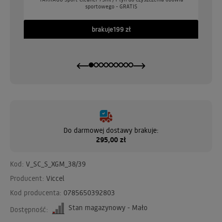
sportowego - GRATIS
GO
brakuje
199 zł
Do darmowej dostawy brakuje:
295,00 zł
Kod:
V_SC_S_XGM_38/39
Producent:
Viccel
Kod producenta:
0785650392803
Stan magazynowy - Mało
Dostępność: