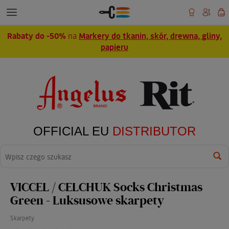
Rabaty do -50%
na
Markery do tkanin, skór, drewna, gliny,
papieru
OFFICIAL EU
DISTRIBUTOR
Wyszukaj
VICCEL / CELCHUK Socks Christmas
Green - Luksusowe skarpety
Skarpety