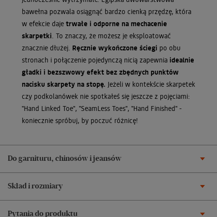
bawełna pozwala osiągnąć bardzo cienką przędzę, która
w efekcie daje
trwałe i odporne na mechacenie
skarpetki
. To znaczy, że możesz je eksploatować
znacznie dłużej.
Ręcznie wykończone ściegi
po obu
stronach i połączenie pojedynczą nicią zapewnia
idealnie
gładki i bezszwowy efekt bez zbędnych punktów
nacisku skarpety na stopę.
Jeżeli w kontekście skarpetek
czy podkolanówek nie spotkałeś się jeszcze z pojęciami:
"Hand Linked Toe", "SeamLess Toes", "Hand Finished" -
koniecznie spróbuj, by poczuć różnicę!
Do garnituru, chinosów i jeansów
Skład i rozmiary
Pytania do produktu