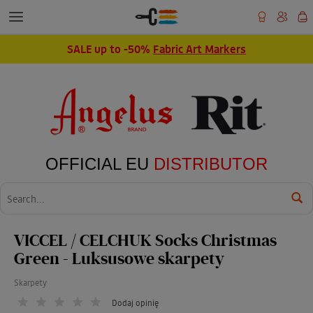
SALE up to -50%
Fabric Art Markers
OFFICIAL EU
DISTRIBUTOR
Wyszukaj
VICCEL / CELCHUK Socks Christmas
Green - Luksusowe skarpety
Skarpety
Dodaj opinię