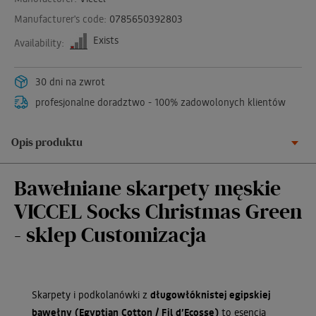
Manufacturer's code:
0785650392803
Exists
Availability:
30 dni na zwrot
profesjonalne doradztwo - 100% zadowolonych klientów
Opis produktu
Bawełniane skarpety męskie
VICCEL Socks Christmas Green
- sklep Customizacja
Skarpety i podkolanówki z
długowłóknistej egipskiej
bawełny (Egyptian Cotton / Fil d’Ecosse)
to esencja