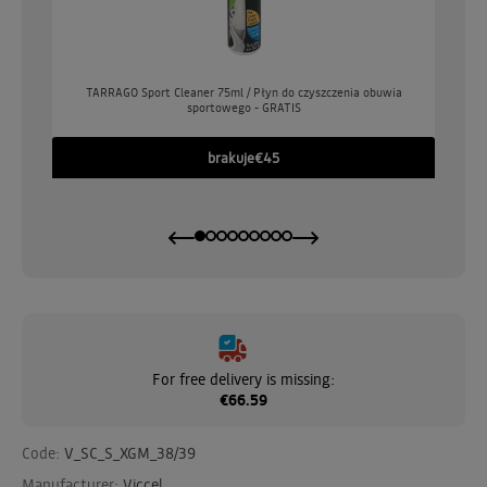
o
TARRAGO Sport Cleaner 75ml / Płyn do czyszczenia obuwia
sportowego - GRATIS
GO
brakuje
€45
For free delivery is missing:
€66.59
Code:
V_SC_S_XGM_38/39
Manufacturer:
Viccel