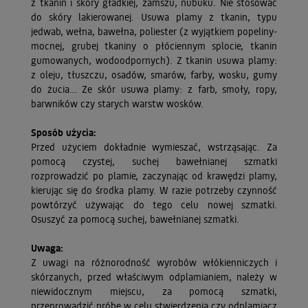
z tkanin i skóry gładkiej, zamszu, nubuku. Nie stosować
do skóry lakierowanej. Usuwa plamy z tkanin, typu
jedwab, wełna, bawełna, poliester (z wyjątkiem popeliny-
mocnej, grubej tkaniny o płóciennym splocie, tkanin
gumowanych, wodoodpornych). Z tkanin usuwa plamy:
z oleju, tłuszczu, osadów, smarów, farby, wosku, gumy
do żucia… Ze skór usuwa plamy: z farb, smoły, ropy,
barwników czy starych warstw wosków.
Sposób użycia:
Przed użyciem dokładnie wymieszać, wstrząsając. Za
pomocą czystej, suchej bawełnianej szmatki
rozprowadzić po plamie, zaczynając od krawędzi plamy,
kierując się do środka plamy. W razie potrzeby czynność
powtórzyć używając do tego celu nowej szmatki.
Osuszyć za pomocą suchej, bawełnianej szmatki.
Uwaga:
Z uwagi na różnorodność wyrobów włókienniczych i
skórzanych, przed właściwym odplamianiem, należy w
niewidocznym miejscu, za pomocą szmatki,
przeprowadzić próbę w celu stwierdzenia czy odplamiacz