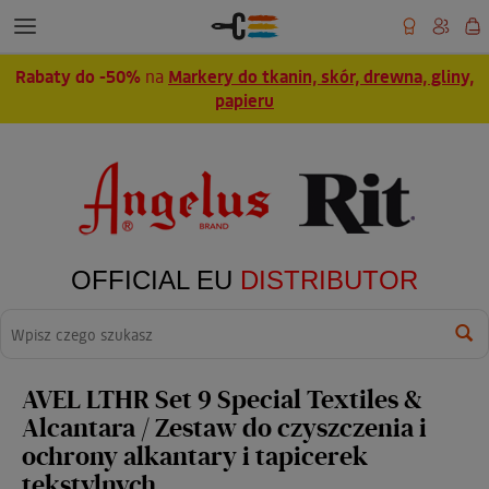
Rabaty do -50%
na
Markery do tkanin, skór, drewna, gliny,
papieru
OFFICIAL EU
DISTRIBUTOR
Wyszukaj
AVEL LTHR Set 9 Special Textiles &
Alcantara / Zestaw do czyszczenia i
ochrony alkantary i tapicerek
tekstylnych