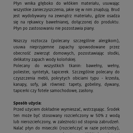
Płyn wnika głęboko do włókien materiału, usuwając
wszystkie zanieczyszczenia, jakie się w nim znajdują. Brud
jest wydobywany na zewnątrz materiału, gdzie osadza
się na rękawicy bawełnianej, dołączonej do produktu.
Płyn po zastosowaniu nie pozostawia piany.
Niszczy roztocza (polecany szczególnie alergikom),
usuwa nieprzyjemne zapachy spowodowane przez
obecność zwierząt domowych, pozostawiając słodki,
delikatny zapach wody kolońskiej.
Polecany do wszystkich tkanin: bawełny, wełny,
poliester, syntetyk, tapicerek. Szczególnie polecany do
czyszczenia mebli, pokrytych obiciami typu - krzesła,
kanapy, sofy, jak również: tapety, gobeliny, dywany,
tapicerki czy fotele samochodowe, zasłony.
Sposób użycia:
Przed użyciem dokładnie wymieszać, wstrząsając. Środek
ten może być stosowany rozcieńczony w 50% z wodą
lub nierozcieńczony, w zależności od stopnia zabrudzeń.
Nalać płyn do miseczki (rozcieńczyć w razie potrzeby),