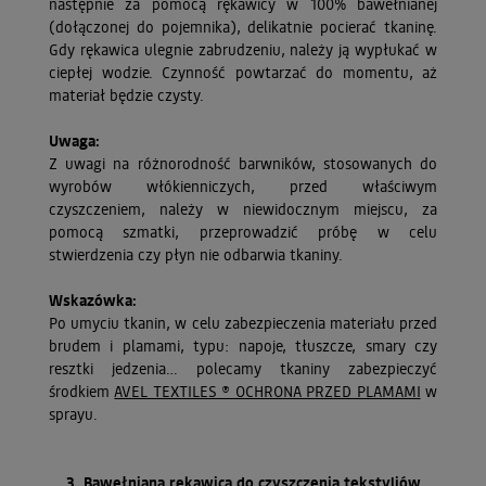
następnie za pomocą rękawicy w 100% bawełnianej
(dołączonej do pojemnika), delikatnie pocierać tkaninę.
Gdy rękawica ulegnie zabrudzeniu, należy ją wypłukać w
ciepłej wodzie. Czynność powtarzać do momentu, aż
materiał będzie czysty.
Uwaga:
Z uwagi na różnorodność barwników, stosowanych do
wyrobów włókienniczych, przed właściwym
czyszczeniem, należy w niewidocznym miejscu, za
pomocą szmatki, przeprowadzić próbę w celu
stwierdzenia czy płyn nie odbarwia tkaniny.
Wskazówka:
Po umyciu tkanin, w celu zabezpieczenia materiału przed
brudem i plamami, typu: napoje, tłuszcze, smary czy
resztki jedzenia… polecamy tkaniny zabezpieczyć
środkiem
AVEL TEXTILES ® OCHRONA PRZED PLAMAMI
w
sprayu.
3. Bawełniana rękawica do czyszczenia tekstyliów