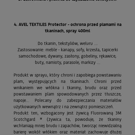
4.
AVEL TEXTILES Protector - ochrona przed plamami na
tkaninach, spray 400ml
Do tkanin, tekstyliów, weluru ...
Zastosowanie: meble - kanapy, sofy, krzesła, tapicerki
samochodowe, dywany, zasłony, gobeliny, rękawice,
buty, namioty, parasole, markizy ...
Produkt w sprayu, który chroni i zapobiega powstawaniu
plam, występujących na tkaninach. Chroni przed
wnikaniem we włókna i tkaniny, brudu oraz przed
powstawaniem plam spowodowanych przez tłuszcze,
napoje... Polecany do zabezpieczania materiałów
użytkowanych wewnątrz i na zewnątrz pomieszczeń.
Produkt ten, wzbogacony jest żywicą Fluorowaną 3M
Scotchgard ® (żywica ta, powoduje, że tkaniny
wchłaniają mniej brudu i zapachów, tworząc niewidzialną
barierę wokół włókien oraz materiał zachowuje dłużej