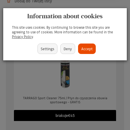
Dodaj do Twojej listy
Watch the product:
Information about cookies
This site uses cookies. By continuing to browse this site you are
agreeing to use of cookies. More information can be found in the
You can get it for free
Privacy Policy
.
Settings
Deny
Accept
o
TARRAGO Sport Cleaner 75ml / Płyn do czyszczenia obuwia
sportowego - GRATIS
GO
brakuje
€45