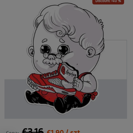
Discount -40 %
€3.16
€1.90
/ szt.
Cena: