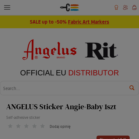
SALE up to -50%
Fabric Art Markers
OFFICIAL EU
DISTRIBUTOR
Wyszukaj
ANGELUS Sticker Angie-Baby 1szt
Self-adhesive sticker
Dodaj opinię