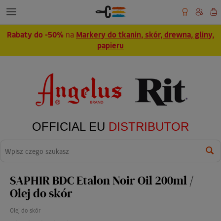
Rabaty do -50%
na
Markery do tkanin, skór, drewna, gliny,
papieru
OFFICIAL EU
DISTRIBUTOR
Wyszukaj
SAPHIR BDC Etalon Noir Oil 200ml /
Olej do skór
Olej do skór