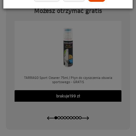
Możesz otrzymać gratis
o
TARRAGO Sport Cleaner 75ml / Płyn do czyszczenia obuwia
sportowego - GRATIS
GO
brakuje
199 zł