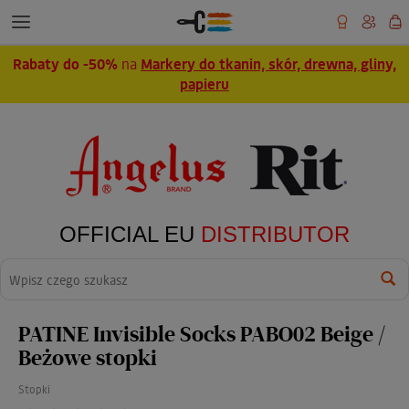
Rabaty do -50%
na
Markery do tkanin, skór, drewna, gliny,
papieru
OFFICIAL EU
DISTRIBUTOR
Wyszukaj
PATINE Invisible Socks PABO02 Beige /
Beżowe stopki
Stopki