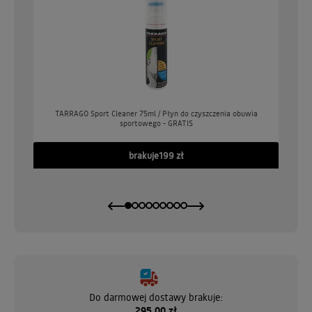
o
TARRAGO Sport Cleaner 75ml / Płyn do czyszczenia obuwia
sportowego - GRATIS
GO
brakuje
199 zł
Do darmowej dostawy brakuje:
295,00 zł