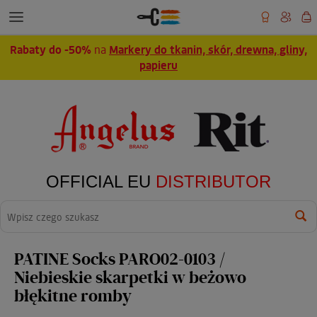
Rabaty do -50%
na
Markery do tkanin, skór, drewna, gliny,
papieru
OFFICIAL EU
DISTRIBUTOR
Wyszukaj
PATINE Socks PARO02-0103 /
Niebieskie skarpetki w beżowo
błękitne romby